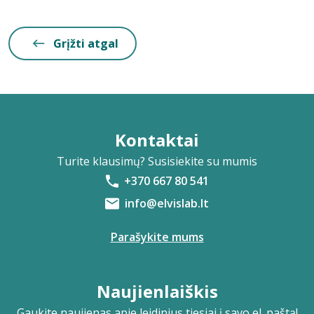
Grįžti atgal
Kontaktai
Turite klausimų? Susisiekite su mumis
+370 667 80 541
info@elvislab.lt
Parašykite mums
Naujienlaiškis
Gaukite naujienas apie leidinius tiesiai į savo el. paštą!