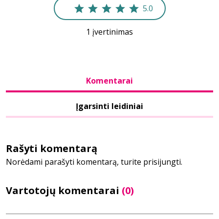
5.0
Bibliotekoms
1 įvertinimas
D.U.K.
Komentarai
+370 667 80 541
Įgarsinti leidiniai
info@elvislab.lt
Rašyti komentarą
Norėdami parašyti komentarą, turite prisijungti.
Vartotojų komentarai
(0)