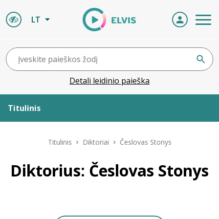
LT
Detali leidinio paieška
Titulinis
Apie ELVIS
Titulinis
Diktoriai
Česlovas Stonys
Leidiniai
Diktorius: Česlovas Stonys
ELVIS atvyksta
Naujienos