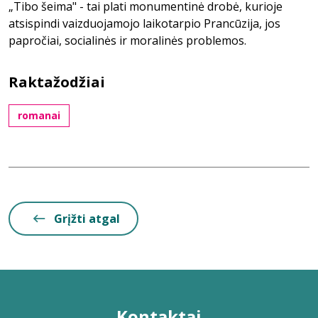
„Tibo šeima" - tai plati monumentinė drobė, kurioje
atsispindi vaizduojamojo laikotarpio Prancūzija, jos
papročiai, socialinės ir moralinės problemos.
Raktažodžiai
romanai
Grįžti atgal
Kontaktai