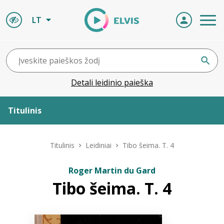
LT
Detali leidinio paieška
Titulinis
Apie ELVIS
Titulinis
Leidiniai
Tibo šeima. T. 4
Leidiniai
Roger Martin du Gard
Tibo šeima. T. 4
ELVIS atvyksta
Naujienos