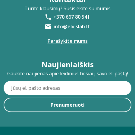
Turite klausimų? Susisiekite su mumis
+370 667 80 541
info@elvislab.lt
Parašykite mums
Naujienlaiškis
Gaukite naujienas apie leidinius tiesiai į savo el. paštą!
Prenumeruoti