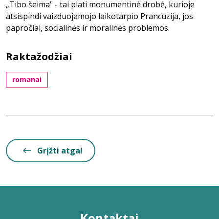
„Tibo šeima" - tai plati monumentinė drobė, kurioje
atsispindi vaizduojamojo laikotarpio Prancūzija, jos
papročiai, socialinės ir moralinės problemos.
Raktažodžiai
romanai
Grįžti atgal
Kontaktai