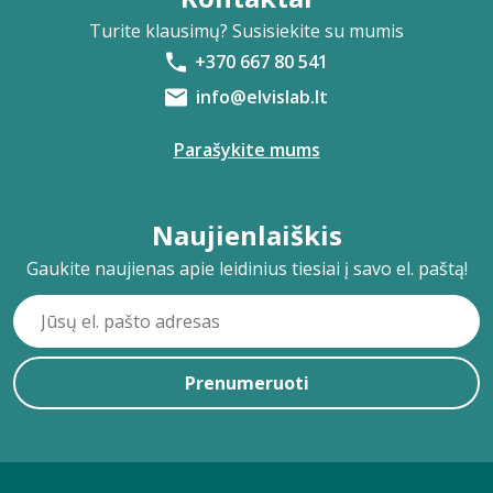
Turite klausimų? Susisiekite su mumis
+370 667 80 541
info@elvislab.lt
Parašykite mums
Naujienlaiškis
Gaukite naujienas apie leidinius tiesiai į savo el. paštą!
Prenumeruoti