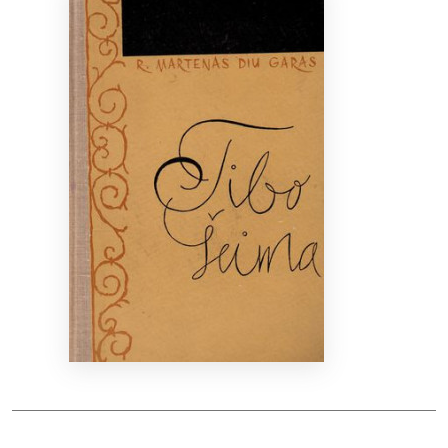
Bibliotekoms
D.U.K.
+370 667 80 541
info@elvislab.lt