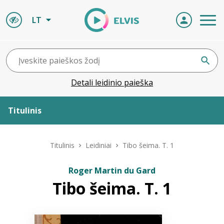
LT
Detali leidinio paieška
Titulinis
Apie ELVIS
Titulinis
Leidiniai
Tibo šeima. T. 1
Leidiniai
Roger Martin du Gard
Tibo šeima. T. 1
ELVIS atvyksta
Naujienos