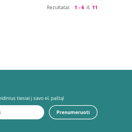
Rezultatai:
1 - 6
iš
11
dinius tiesiai į savo el. paštą!
Prenumeruoti