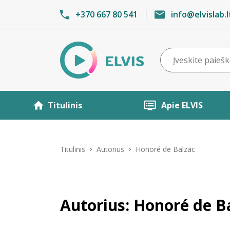
+370 667 80 541
info@elvislab.l
Titulinis
Apie ELVIS
Titulinis
Autorius
Honoré de Balzac
Autorius: Honoré de B