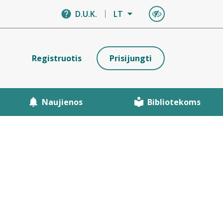
D.U.K.
LT
Registruotis
Prisijungti
Naujienos
Bibliotekoms