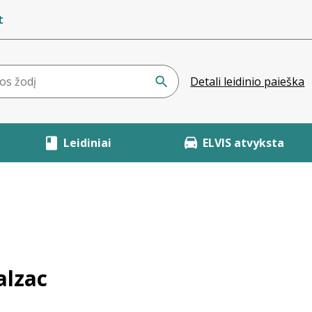
t
Detali leidinio paieška
Leidiniai
ELVIS atvyksta
alzac