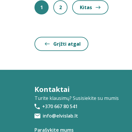
1
2
Kitas
Grįžti atgal
Kontaktai
Turite klausimų? Susisiekite su mumis
+370 667 80 541
info@elvislab.lt
Parašykite mums