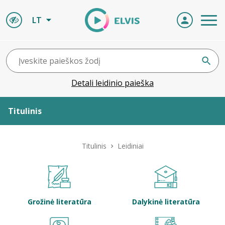
LT
Detali leidinio paieška
Titulinis
Apie ELVIS
Titulinis
Leidiniai
Leidiniai
ELVIS atvyksta
Grožinė literatūra
Dalykinė literatūra
Naujienos