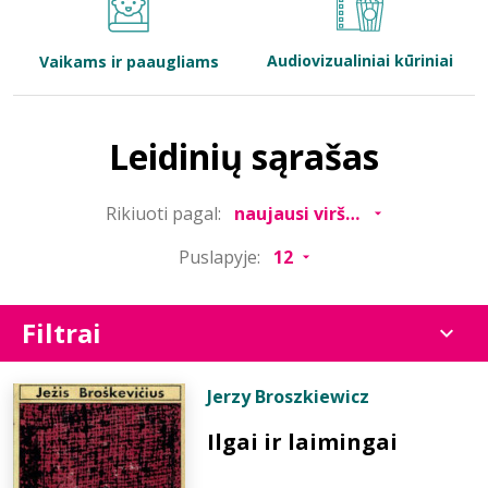
Bibliotekoms
Audiovizualiniai kūriniai
Vaikams ir paaugliams
D.U.K.
Leidinių sąrašas
+370 667 80 541
Rikiuoti pagal:
info@elvislab.lt
Puslapyje:
Filtrai
Jerzy Broszkiewicz
Ilgai ir laimingai