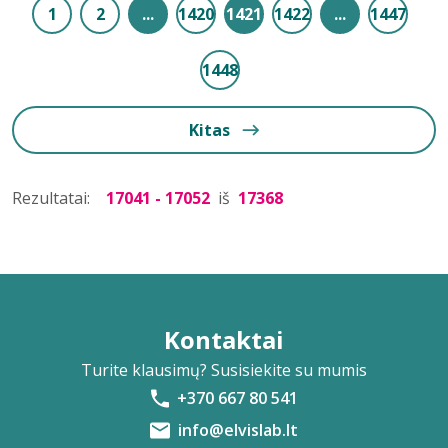
1
2
...
1420
1421
1422
...
1447
1448
Kitas
Rezultatai:
17041 - 17052
iš
17368
Kontaktai
Turite klausimų? Susisiekite su mumis
+370 667 80 541
info@elvislab.lt