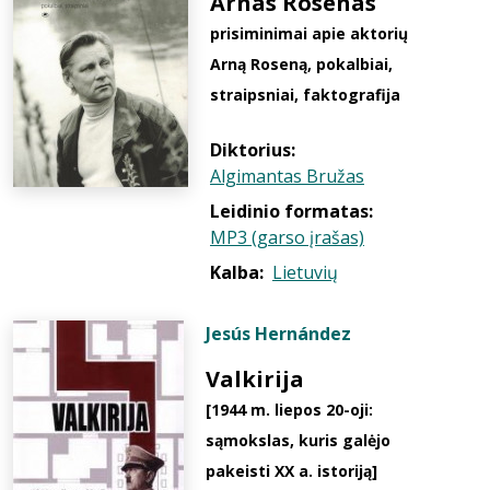
Arnas Rosenas
prisiminimai apie aktorių
Arną Roseną, pokalbiai,
straipsniai, faktografija
Diktorius:
Algimantas Bružas
Leidinio formatas:
MP3 (garso įrašas)
Kalba:
Lietuvių
Jesús Hernández
Valkirija
[1944 m. liepos 20-oji:
sąmokslas, kuris galėjo
pakeisti XX a. istoriją]