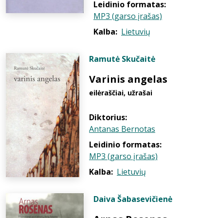
Leidinio formatas:
MP3 (garso įrašas)
Kalba:
Lietuvių
Ramutė Skučaitė
Varinis angelas
eilėraščiai, užrašai
Diktorius:
Antanas Bernotas
Leidinio formatas:
MP3 (garso įrašas)
Kalba:
Lietuvių
Daiva Šabasevičienė