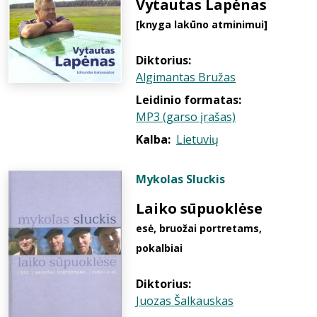
Vytautas Lapėnas
[knyga lakūno atminimui]
Diktorius:
Algimantas Bružas
Leidinio formatas:
MP3 (garso įrašas)
Kalba:
Lietuvių
Mykolas Sluckis
Laiko sūpuoklėse
esė, bruožai portretams,
pokalbiai
Diktorius:
Juozas Šalkauskas