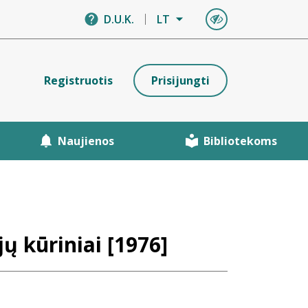
D.U.K.
LT
Registruotis
Prisijungti
Naujienos
Bibliotekoms
ų kūriniai [1976]