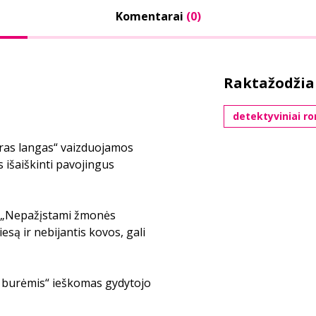
Komentarai
(0)
Raktažodžia
detektyviniai r
ras langas“ vaizduojamos
 išaiškinti pavojingus
e „Nepažįstami žmonės
esą ir nebijantis kovos, gali
o burėmis“ ieškomas gydytojo