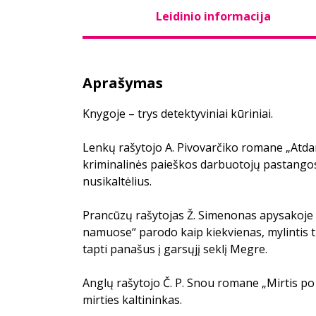
Leidinio informacija
Aprašymas
Knygoje – trys detektyviniai kūriniai.
Lenkų rašytojo A. Pivovarčiko romane „Atda
kriminalinės paieškos darbuotojų pastangos
nusikaltėlius.
Prancūzų rašytojas Ž. Simenonas apysakoj
namuose“ parodo kaip kiekvienas, mylintis ti
tapti panašus į garsųjį seklį Megre.
Anglų rašytojo Č. P. Snou romane „Mirtis p
mirties kaltininkas.