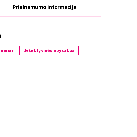
Prieinamumo informacija
i
omanai
detektyvinės apysakos