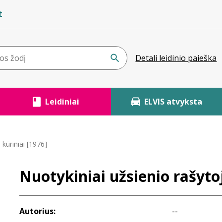
t
Detali leidinio paieška
Leidiniai
ELVIS atvyksta
 kūriniai [1976]
Nuotykiniai užsienio rašytoj
Autorius:
--