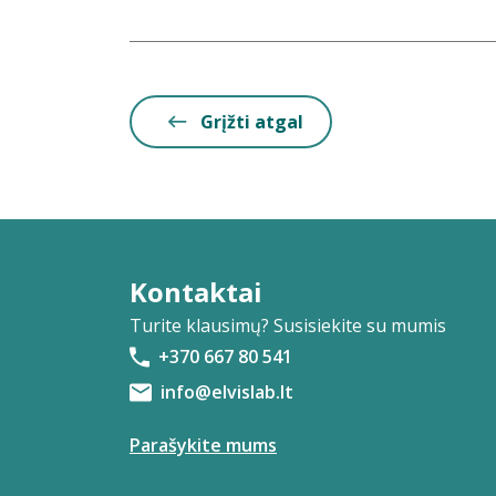
Grįžti atgal
Kontaktai
Turite klausimų? Susisiekite su mumis
+370 667 80 541
info@elvislab.lt
Parašykite mums