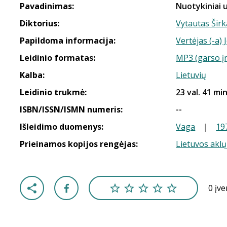
Pavadinimas:
Nuotykiniai u
Diktorius:
Vytautas Širk
Papildoma informacija:
Vertėjas (-a) 
Leidinio formatas:
MP3 (garso į
Kalba:
Lietuvių
Leidinio trukmė:
23 val. 41 min
ISBN/ISSN/ISMN numeris:
--
Išleidimo duomenys:
Vaga
|
19
Prieinamos kopijos rengėjas:
Lietuvos aklų
0 įv