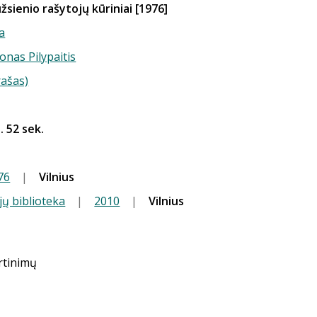
žsienio rašytojų kūriniai [1976]
a
Jonas Pilypaitis
rašas)
. 52 sek.
76
|
Vilnius
jų biblioteka
|
2010
|
Vilnius
ertinimų