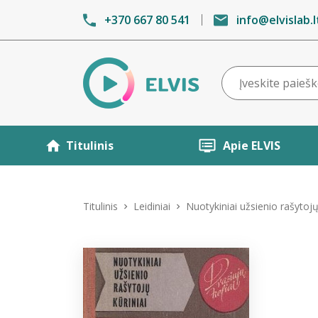
+370 667 80 541
info@elvislab.l
Titulinis
Apie ELVIS
Titulinis
Leidiniai
Nuotykiniai užsienio rašytojų