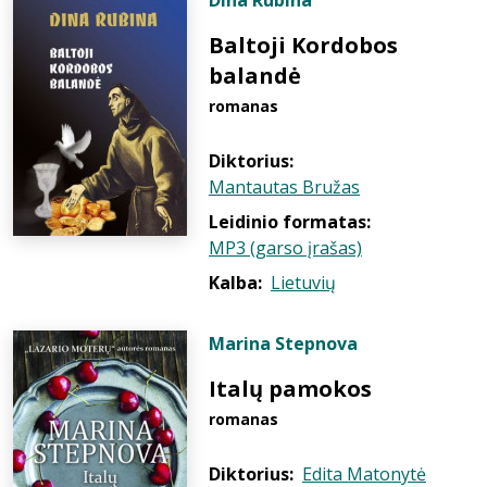
Dina Rubina
Baltoji Kordobos
balandė
romanas
Diktorius:
Mantautas Bružas
Leidinio formatas:
MP3 (garso įrašas)
Kalba:
Lietuvių
Marina Stepnova
Italų pamokos
romanas
Diktorius:
Edita Matonytė