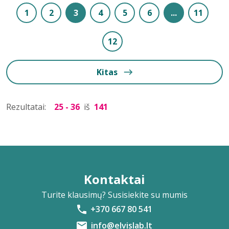
1
2
3
4
5
6
...
11
12
Kitas
Rezultatai:
25 - 36
iš
141
Kontaktai
Turite klausimų? Susisiekite su mumis
+370 667 80 541
info@elvislab.lt