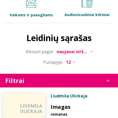
Bibliotekoms
Audiovizualiniai kūriniai
Vaikams ir paaugliams
D.U.K.
Leidinių sąrašas
+370 667 80 541
Rikiuoti pagal:
info@elvislab.lt
Puslapyje:
Filtrai
Liudmila Ulickaja
Imagas
romanas