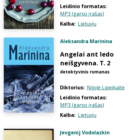
Leidinio formatas:
MP3 (garso įrašas)
Kalba:
Lietuvių
Aleksandra Marinina
Angelai ant ledo
neišgyvena. T. 2
detektyvinis romanas
Diktorius:
Nijolė Lipeikaitė
Leidinio formatas:
MP3 (garso įrašas)
Kalba:
Lietuvių
Jevgenij Vodolazkin