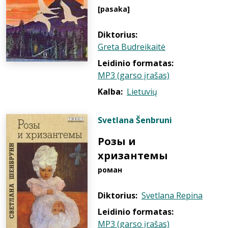
[pasaka]
Diktorius:
Greta Budreikaitė
Leidinio formatas:
MP3 (garso įrašas)
Kalba:
Lietuvių
Svetlana Šenbruni
Розы и
хризантемы
роман
Diktorius:
Svetlana Repina
Leidinio formatas:
MP3 (garso įrašas)