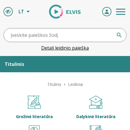
LT
Detali leidinio paieška
Titulinis
Apie ELVIS
Titulinis
Leidiniai
Leidiniai
ELVIS atvyksta
Grožinė literatūra
Dalykinė literatūra
Naujienos