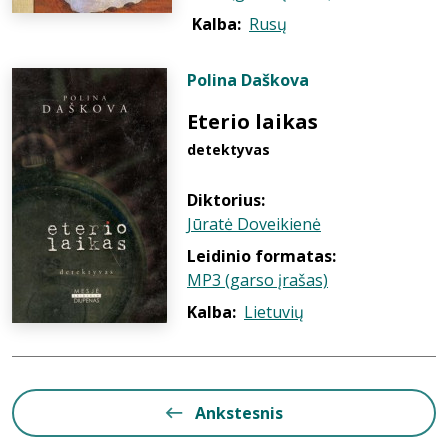
Kalba:
Rusų
Polina Daškova
Eterio laikas
detektyvas
Diktorius:
Jūratė Doveikienė
Leidinio formatas:
MP3 (garso įrašas)
Kalba:
Lietuvių
Ankstesnis