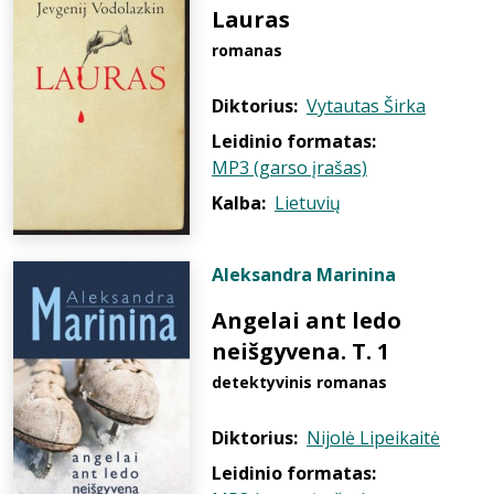
Lauras
romanas
Diktorius:
Vytautas Širka
Leidinio formatas:
MP3 (garso įrašas)
Kalba:
Lietuvių
Aleksandra Marinina
Angelai ant ledo
neišgyvena. T. 1
detektyvinis romanas
Diktorius:
Nijolė Lipeikaitė
Leidinio formatas: