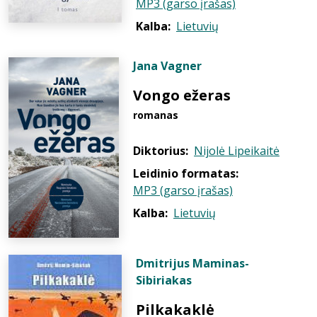
MP3 (garso įrašas)
Kalba:
Lietuvių
Jana Vagner
Vongo ežeras
romanas
Diktorius:
Nijolė Lipeikaitė
Leidinio formatas:
MP3 (garso įrašas)
Kalba:
Lietuvių
Dmitrijus Maminas-
Sibiriakas
Pilkakaklė