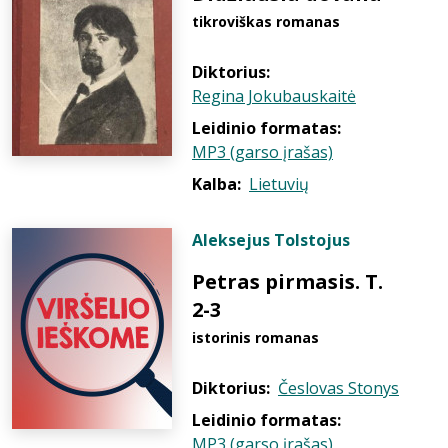
tikroviškas romanas
Diktorius:
Regina Jokubauskaitė
Leidinio formatas:
MP3 (garso įrašas)
Kalba:
Lietuvių
Aleksejus Tolstojus
Petras pirmasis. T.
2-3
istorinis romanas
Diktorius:
Česlovas Stonys
Leidinio formatas:
MP3 (garso įrašas)