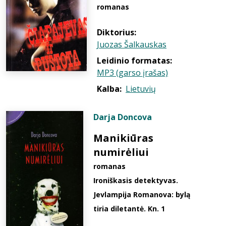
romanas
Diktorius:
Juozas Šalkauskas
Leidinio formatas:
MP3 (garso įrašas)
Kalba:
Lietuvių
Darja Doncova
Manikiūras
numirėliui
romanas
Ironiškasis detektyvas.
Jevlampija Romanova: bylą
tiria diletantė. Kn. 1