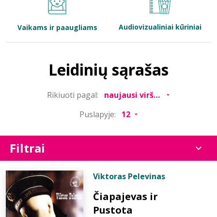
Bibliotekoms
Audiovizualiniai kūriniai
Vaikams ir paaugliams
D.U.K.
Leidinių sąrašas
+370 667 80 541
Rikiuoti pagal:
info@elvislab.lt
Puslapyje:
Filtrai
Viktoras Pelevinas
Čiapajevas ir
Pustota