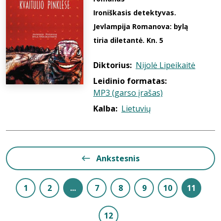
Ironiškasis detektyvas.
Jevlampija Romanova: bylą
tiria diletantė. Kn. 5
Diktorius:
Nijolė Lipeikaitė
Leidinio formatas:
MP3 (garso įrašas)
Kalba:
Lietuvių
Ankstesnis
1
2
...
7
8
9
10
11
12