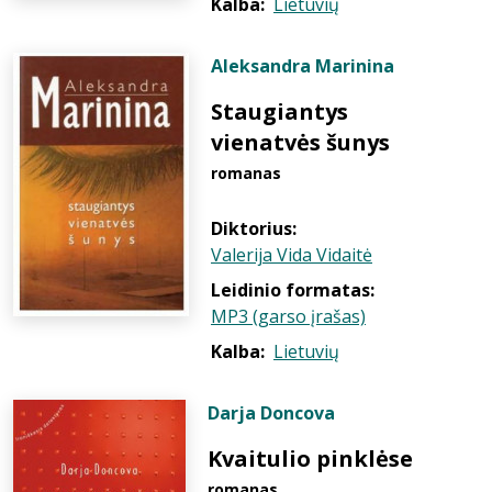
Kalba:
Lietuvių
Aleksandra Marinina
Staugiantys
vienatvės šunys
romanas
Diktorius:
Valerija Vida Vidaitė
Leidinio formatas:
MP3 (garso įrašas)
Kalba:
Lietuvių
Darja Doncova
Kvaitulio pinklėse
romanas