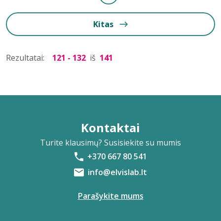
Kitas
Rezultatai:
121 - 132
iš
141
Kontaktai
Turite klausimų? Susisiekite su mumis
+370 667 80 541
info@elvislab.lt
Parašykite mums