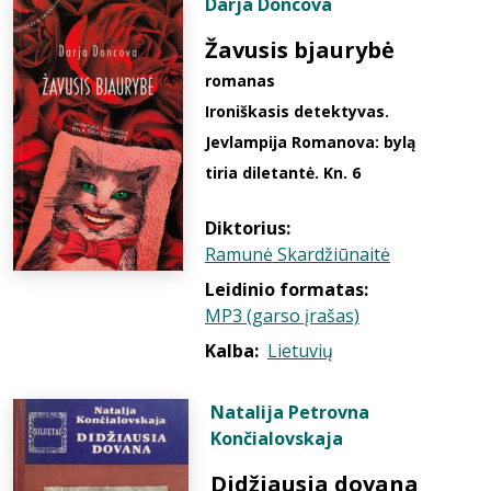
Darja Doncova
Žavusis bjaurybė
romanas
Ironiškasis detektyvas.
Jevlampija Romanova: bylą
tiria diletantė. Kn. 6
Diktorius:
Ramunė Skardžiūnaitė
Leidinio formatas:
MP3 (garso įrašas)
Kalba:
Lietuvių
Natalija Petrovna
Končialovskaja
Didžiausia dovana