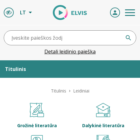
LT
Detali leidinio paieška
Titulinis
Apie ELVIS
Titulinis
Leidiniai
Leidiniai
ELVIS atvyksta
Grožinė literatūra
Dalykinė literatūra
Naujienos