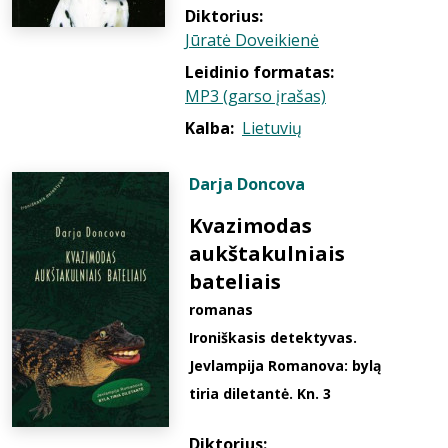
Diktorius:
Jūratė Doveikienė
Leidinio formatas:
MP3 (garso įrašas)
Kalba:
Lietuvių
Darja Doncova
Kvazimodas
aukštakulniais
bateliais
romanas
Ironiškasis detektyvas.
Jevlampija Romanova: bylą
tiria diletantė. Kn. 3
Diktorius: