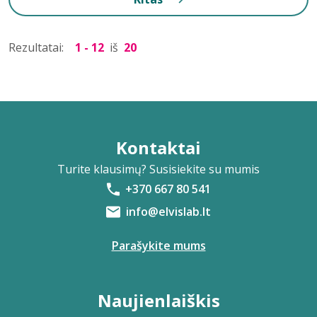
Rezultatai:
1 - 12
iš
20
Kontaktai
Turite klausimų? Susisiekite su mumis
+370 667 80 541
info@elvislab.lt
Parašykite mums
Naujienlaiškis