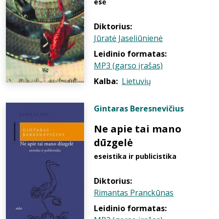
esė
Diktorius:
Jūratė Jaseliūnienė
Leidinio formatas:
MP3 (garso įrašas)
Kalba:
Lietuvių
Gintaras Beresnevičius
Ne apie tai mano
dūzgelė
eseistika ir publicistika
Diktorius:
Rimantas Pranckūnas
Leidinio formatas: