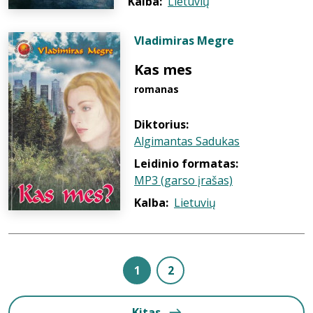
Kalba:
Lietuvių
Vladimiras Megre
Kas mes
romanas
Diktorius:
Algimantas Sadukas
Leidinio formatas:
MP3 (garso įrašas)
Kalba:
Lietuvių
1
2
Kitas