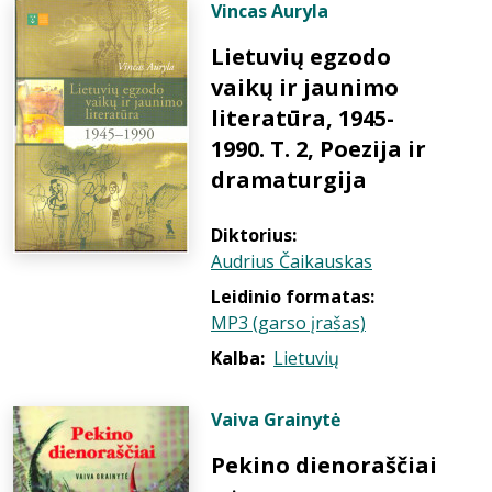
Vincas Auryla
Lietuvių egzodo
vaikų ir jaunimo
literatūra, 1945-
1990. T. 2, Poezija ir
dramaturgija
Diktorius:
Audrius Čaikauskas
Leidinio formatas:
MP3 (garso įrašas)
Kalba:
Lietuvių
Vaiva Grainytė
Pekino dienoraščiai