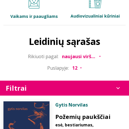
Bibliotekoms
Audiovizualiniai kūriniai
Vaikams ir paaugliams
D.U.K.
Leidinių sąrašas
+370 667 80 541
Rikiuoti pagal:
info@elvislab.lt
Puslapyje:
Filtrai
Gytis Norvilas
Požemių paukščiai
esė, bestiariumas,