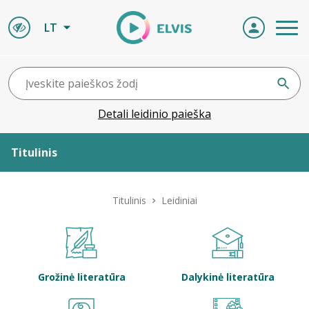
LT
Detali leidinio paieška
Titulinis
Apie ELVIS
Titulinis
Leidiniai
Leidiniai
ELVIS atvyksta
Grožinė literatūra
Dalykinė literatūra
Naujienos