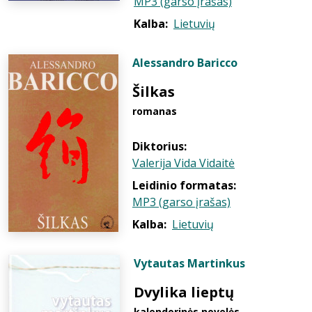
MP3 (garso įrašas)
Kalba:
Lietuvių
Alessandro Baricco
Šilkas
romanas
Diktorius:
Valerija Vida Vidaitė
Leidinio formatas:
MP3 (garso įrašas)
Kalba:
Lietuvių
Vytautas Martinkus
Dvylika lieptų
kalendorinės novelės