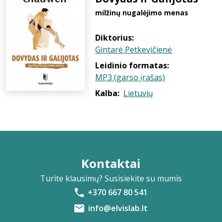
milžinų nugalėjimo menas
Diktorius:
Gintarė Petkevičienė
Leidinio formatas:
MP3 (garso įrašas)
Kalba:
Lietuvių
Kontaktai
Turite klausimų? Susisiekite su mumis
+370 667 80 541
info@elvislab.lt