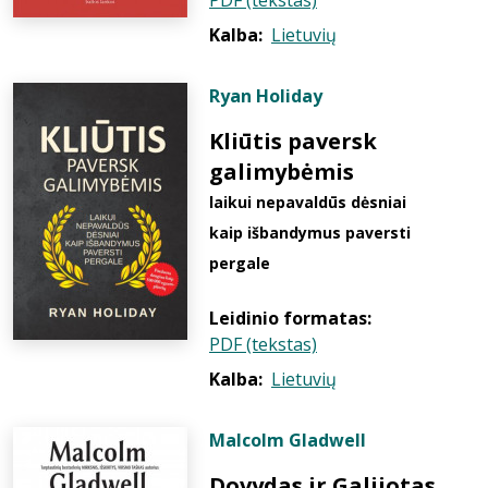
PDF (tekstas)
Kalba:
Lietuvių
Ryan Holiday
Kliūtis paversk
galimybėmis
laikui nepavaldūs dėsniai
kaip išbandymus paversti
pergale
Leidinio formatas:
PDF (tekstas)
Kalba:
Lietuvių
Malcolm Gladwell
Dovydas ir Galijotas