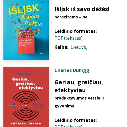
Išlįsk iš savo dėžės!
parazitams – ne
Leidinio formatas:
PDF (tekstas)
Kalba:
Lietuvių
Charles Duhigg
Geriau, greičiau,
efektyviau
produktyvumas versle ir
gyvenime
Leidinio formatas: