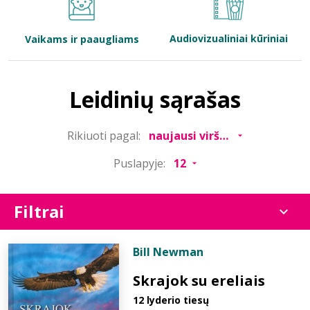
Bibliotekoms
Audiovizualiniai kūriniai
Vaikams ir paaugliams
D.U.K.
Leidinių sąrašas
+370 667 80 541
Rikiuoti pagal:
info@elvislab.lt
Puslapyje:
Filtrai
Bill Newman
Skrajok su ereliais
12 lyderio tiesų