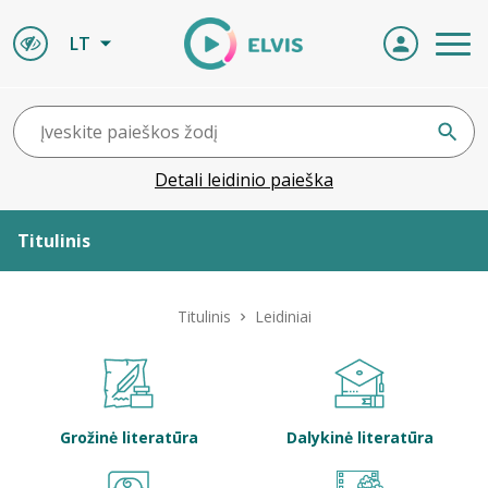
LT
Detali leidinio paieška
Titulinis
Apie ELVIS
Titulinis
Leidiniai
Leidiniai
ELVIS atvyksta
Grožinė literatūra
Dalykinė literatūra
Naujienos