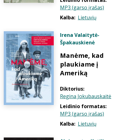
Leidinio formatas:
MP3 (garso įrašas)
Kalba:
Lietuvių
Irena Valaitytė-
Špakauskienė
Manėme, kad
plaukiame į
Ameriką
Diktorius:
Regina Jokubauskaitė
Leidinio formatas:
MP3 (garso įrašas)
Kalba:
Lietuvių