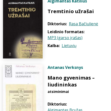
Algimantas Katilius
Tremtinio užrašai
Diktorius:
Rasa Bačiulienė
Leidinio formatas:
MP3 (garso įrašas)
Kalba:
Lietuvių
Antanas Verksnys
Mano gyvenimas –
liudininkas
atsiminimai
Diktorius:
Algimantas Bružas