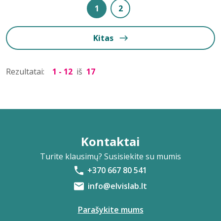
1
2
Kitas
Rezultatai:
1 - 12
iš
17
Kontaktai
Turite klausimų? Susisiekite su mumis
+370 667 80 541
info@elvislab.lt
Parašykite mums