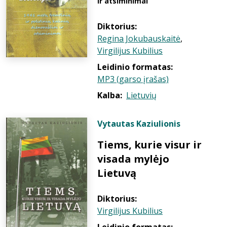
ir atsiminimai
Diktorius:
Regina Jokubauskaitė
,
Virgilijus Kubilius
Leidinio formatas:
MP3 (garso įrašas)
Kalba:
Lietuvių
Vytautas Kaziulionis
Tiems, kurie visur ir
visada mylėjo
Lietuvą
Diktorius:
Virgilijus Kubilius