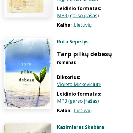
Leidinio formatas:
MP3 (garso įrašas)
Kalba:
Lietuvių
Ruta Sepetys
Tarp pilkų debesų
romanas
Diktorius:
Violeta Mickevičiūtė
Leidinio formatas:
MP3 (garso įrašas)
Kalba:
Lietuvių
Kazimieras Skebėra