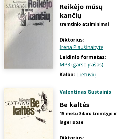
Reikėjo mūsų
kančių
tremtinio atsiminimai
Diktorius:
Irena Plaušinaitytė
Leidinio formatas:
MP3 (garso įrašas)
Kalba:
Lietuvių
Valentinas Gustainis
Be kaltės
15 metų Sibiro tremtyje ir
lageriuose
Diktorius: