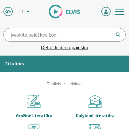
LT
Detali leidinio paieška
Titulinis
Apie ELVIS
Titulinis
Leidiniai
Leidiniai
ELVIS atvyksta
Grožinė literatūra
Dalykinė literatūra
Naujienos