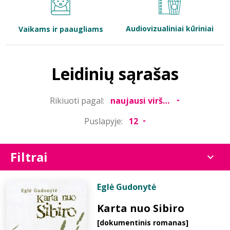
Bibliotekoms
Audiovizualiniai kūriniai
Vaikams ir paaugliams
D.U.K.
Leidinių sąrašas
+370 667 80 541
Rikiuoti pagal:
info@elvislab.lt
Puslapyje:
Filtrai
Eglė Gudonytė
Karta nuo Sibiro
[dokumentinis romanas]