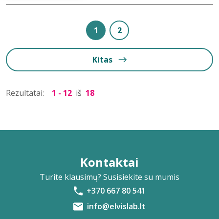
1
2
Kitas
Rezultatai:
1 - 12
iš
18
Kontaktai
Turite klausimų? Susisiekite su mumis
+370 667 80 541
info@elvislab.lt