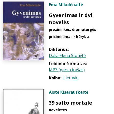
Ema Mikulėnaitė
Gyvenimas ir dvi
novelės
prozininkės, dramaturgės
prisiminimai ir kūryba
Diktorius:
Dalia Elena Stonytė
Leidinio formatas:
MP3 (garso įrašas)
Kalba:
Lietuvių
Aistė Kisarauskaitė
39 salto mortale
noveletės