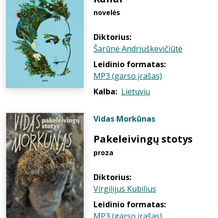
novelės
Diktorius:
Šarūnė Andriuškevičiūtė
Leidinio formatas:
MP3 (garso įrašas)
Kalba:
Lietuvių
Vidas Morkūnas
Pakeleivingų stotys
proza
Diktorius:
Virgilijus Kubilius
Leidinio formatas:
MP3 (garso įrašas)