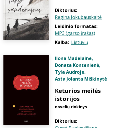
Diktorius:
Regina Jokubauskaitė
Leidinio formatas:
MP3 (garso įrašas)
Kalba:
Lietuvių
Ilona Madelaine
,
Donata Kontenienė
,
Tyla Audroje
,
Asta Jolanta Miškinytė
Keturios meilės
istorijos
novelių rinkinys
Diktorius: