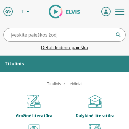
LT
Detali leidinio paieška
Titulinis
Apie ELVIS
Titulinis
Leidiniai
Leidiniai
ELVIS atvyksta
Grožinė literatūra
Dalykinė literatūra
Naujienos