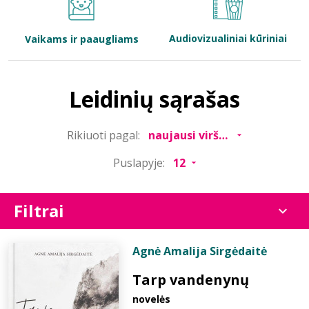
Bibliotekoms
Audiovizualiniai kūriniai
Vaikams ir paaugliams
D.U.K.
Leidinių sąrašas
+370 667 80 541
Rikiuoti pagal:
info@elvislab.lt
Puslapyje:
Filtrai
Agnė Amalija Sirgėdaitė
Tarp vandenynų
novelės