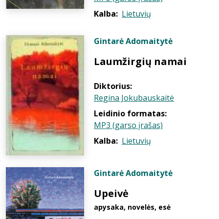
Kalba:
Lietuvių
Gintarė Adomaitytė
Laumžirgių namai
Diktorius:
Regina Jokubauskaitė
Leidinio formatas:
MP3 (garso įrašas)
Kalba:
Lietuvių
Gintarė Adomaitytė
Upeivė
apysaka, novelės, esė