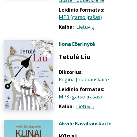
Gustė Pupkevičienė
Leidinio formatas:
MP3 (garso įrašas)
Kalba:
Lietuvių
Ilona Ežerinytė
Tetulė Liu
Diktorius:
Regina Jokubauskaitė
Leidinio formatas:
MP3 (garso įrašas)
Kalba:
Lietuvių
Akvilė Kavaliauskaitė
Kūnai