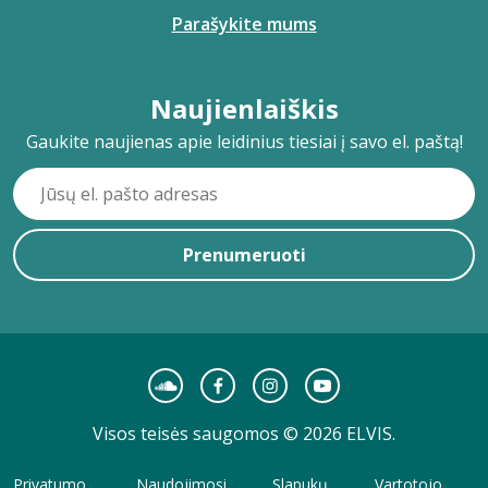
Parašykite mums
Naujienlaiškis
Gaukite naujienas apie leidinius tiesiai į savo el. paštą!
Prenumeruoti
Visos teisės saugomos © 2026 ELVIS.
Privatumo
Naudojimosi
Slapukų
Vartotojo