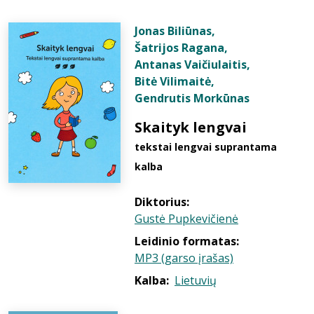
Jonas Biliūnas
,
Šatrijos Ragana
,
Antanas Vaičiulaitis
,
Bitė Vilimaitė
,
Gendrutis Morkūnas
Skaityk lengvai
tekstai lengvai suprantama
kalba
Diktorius:
Gustė Pupkevičienė
Leidinio formatas:
MP3 (garso įrašas)
Kalba:
Lietuvių