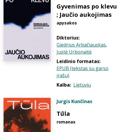
Gyvenimas po klevu
; Jaučio aukojimas
apysakos
Diktorius:
Giedrius Arbačiauskas
,
Justė Urbonaitė
Leidinio formatas:
EPUB (tekstas su garso
įrašu)
Kalba:
Lietuvių
Jurgis Kunčinas
Tūla
romanas