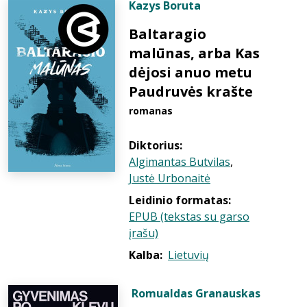
Kazys Boruta
Baltaragio
malūnas, arba Kas
dėjosi anuo metu
Paudruvės krašte
romanas
Diktorius:
Algimantas Butvilas
,
Justė Urbonaitė
Leidinio formatas:
EPUB (tekstas su garso
įrašu)
Kalba:
Lietuvių
Romualdas Granauskas