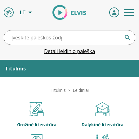
LT
Detali leidinio paieška
Titulinis
Apie ELVIS
Titulinis
Leidiniai
Leidiniai
ELVIS atvyksta
Grožinė literatūra
Dalykinė literatūra
Naujienos