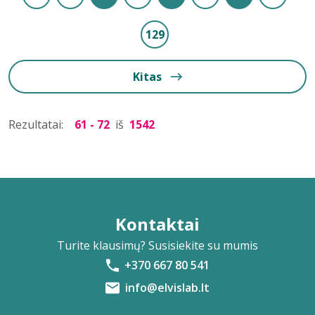
129
Kitas
Rezultatai:
61 - 72
iš
1542
Kontaktai
Turite klausimų? Susisiekite su mumis
+370 667 80 541
info@elvislab.lt