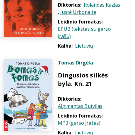
Diktorius:
Rolandas Kazlas
,
Justė Urbonaitė
Leidinio formatas:
EPUB (tekstas su garso
įrašu)
Kalba:
Lietuvių
Tomas Dirgėla
Dingusios silkės
byla. Kn. 21
Diktorius:
Algimantas Butvilas
Leidinio formatas:
MP3 (garso įrašas)
Kalba:
Lietuvių