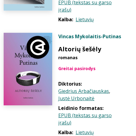
EPUB (tekstas su garso
įrašu)
Kalba:
Lietuvių
Vincas Mykolaitis-Putinas
Altorių šešėly
romanas
Greitai pasirodys
Diktorius:
Giedrius Arbačiauskas
,
Justė Urbonaitė
Leidinio formatas:
EPUB (tekstas su garso
įrašu)
Kalba:
Lietuvių