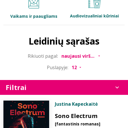
Bibliotekoms
Audiovizualiniai kūriniai
Vaikams ir paaugliams
D.U.K.
Leidinių sąrašas
+370 667 80 541
Rikiuoti pagal:
info@elvislab.lt
Puslapyje:
Filtrai
Justina Kapeckaitė
Sono Electrum
[fantastinis romanas]