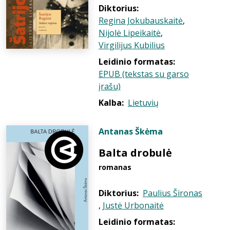
Diktorius:
Regina Jokubauskaitė
,
Nijolė Lipeikaitė
,
Virgilijus Kubilius
Leidinio formatas:
EPUB (tekstas su garso
įrašu)
Kalba:
Lietuvių
Antanas Škėma
Balta drobulė
romanas
Diktorius:
Paulius Šironas
,
Justė Urbonaitė
Leidinio formatas: