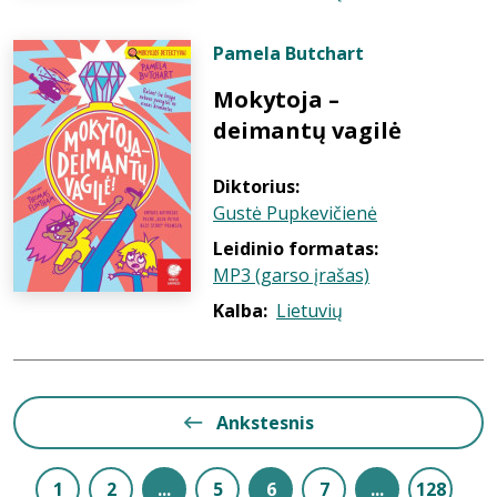
Pamela Butchart
Mokytoja –
deimantų vagilė
Diktorius:
Gustė Pupkevičienė
Leidinio formatas:
MP3 (garso įrašas)
Kalba:
Lietuvių
Ankstesnis
1
2
...
5
6
7
...
128