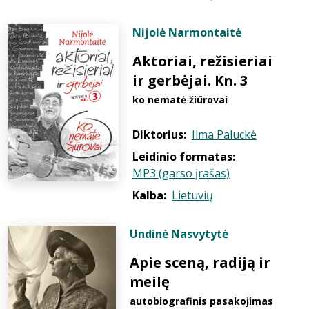
Nijolė Narmontaitė
Aktoriai, režisieriai
ir gerbėjai. Kn. 3
ko nematė žiūrovai
Diktorius:
Ilma Paluckė
Leidinio formatas:
MP3 (garso įrašas)
Kalba:
Lietuvių
Undinė Nasvytytė
Apie sceną, radiją ir
meilę
autobiografinis pasakojimas