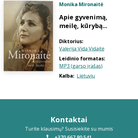
Monika Mironaitė
Apie gyvenimą,
meilę, kūrybą...
Diktorius:
Valerija Vida Vidaitė
Leidinio formatas:
MP3 (garso įrašas)
Kalba:
Lietuvių
Kontaktai
Turite klausimų? Susisiekite su mumis
+370 667 80 541