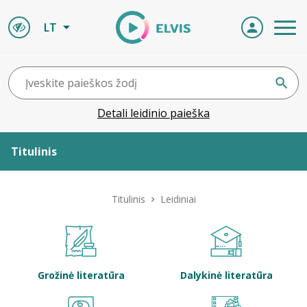
LT
Detali leidinio paieška
Titulinis
Apie ELVIS
Titulinis
Leidiniai
Leidiniai
ELVIS atvyksta
Grožinė literatūra
Dalykinė literatūra
Naujienos