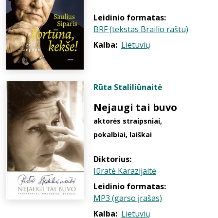
Leidinio formatas:
BRF (tekstas Brailio raštu)
Kalba:
Lietuvių
Rūta Staliliūnaitė
Nejaugi tai buvo
aktorės straipsniai,
pokalbiai, laiškai
Diktorius:
Jūratė Karazijaitė
Leidinio formatas:
MP3 (garso įrašas)
Kalba:
Lietuvių