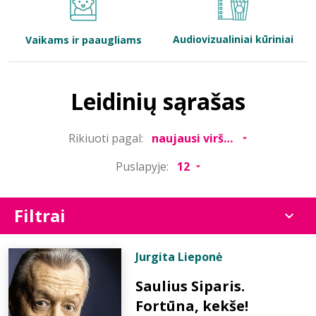
Bibliotekoms
Audiovizualiniai kūriniai
Vaikams ir paaugliams
D.U.K.
Leidinių sąrašas
+370 667 80 541
Rikiuoti pagal:
info@elvislab.lt
Puslapyje:
Filtrai
Jurgita Lieponė
Saulius Siparis.
Fortūna, kekše!