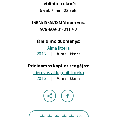
Leidinio trukmė:
6 val. 7 min. 22 sek.
ISBN/ISSN/ISMN numeris:
978-609-01-2117-7
Išleidimo duomenys:
Alma littera
2015
|
Alma littera
|
Prieinamos kopijos rengėjas:
Lietuvos aklųjų biblioteka
2016
|
Alma littera
|
5.0