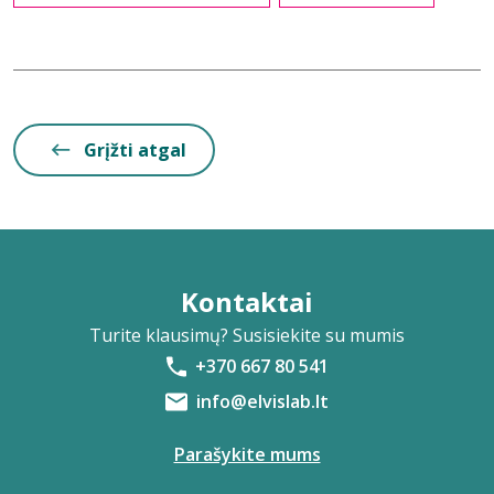
Grįžti atgal
Kontaktai
Turite klausimų? Susisiekite su mumis
+370 667 80 541
info@elvislab.lt
Parašykite mums