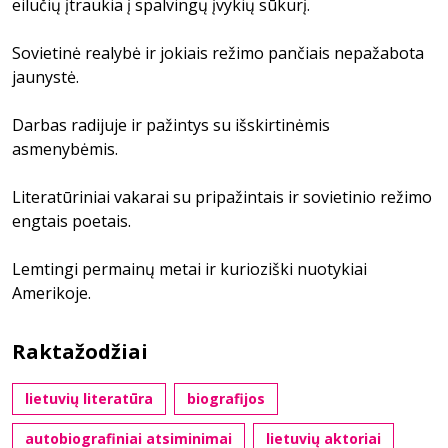
eilučių įtraukia į spalvingų įvykių sūkurį.
Sovietinė realybė ir jokiais režimo pančiais nepažabota
jaunystė.
Darbas radijuje ir pažintys su išskirtinėmis
asmenybėmis.
Literatūriniai vakarai su pripažintais ir sovietinio režimo
engtais poetais.
Lemtingi permainų metai ir kurioziški nuotykiai
Amerikoje.
Raktažodžiai
lietuvių literatūra
biografijos
autobiografiniai atsiminimai
lietuvių aktoriai