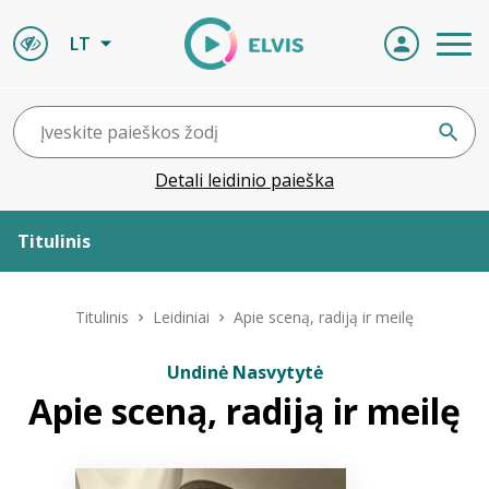
LT
Detali leidinio paieška
Titulinis
Apie ELVIS
Titulinis
Leidiniai
Apie sceną, radiją ir meilę
Leidiniai
Undinė Nasvytytė
Apie sceną, radiją ir meilę
ELVIS atvyksta
Naujienos