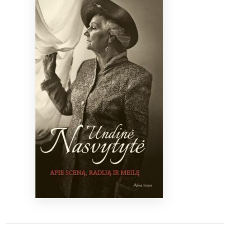
Bibliotekoms
D.U.K.
+370 667 80 541
info@elvislab.lt