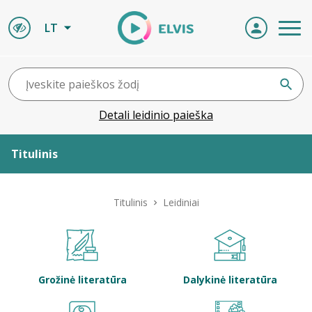
LT
Detali leidinio paieška
Titulinis
Apie ELVIS
Titulinis
Leidiniai
Leidiniai
ELVIS atvyksta
Grožinė literatūra
Dalykinė literatūra
Naujienos