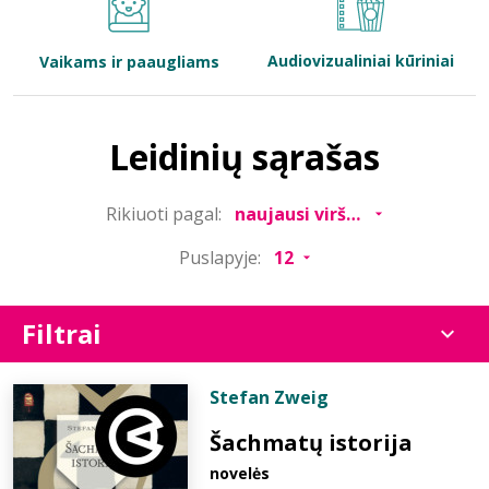
Bibliotekoms
Audiovizualiniai kūriniai
Vaikams ir paaugliams
D.U.K.
Leidinių sąrašas
+370 667 80 541
Rikiuoti pagal:
info@elvislab.lt
Puslapyje:
Filtrai
Stefan Zweig
Šachmatų istorija
novelės