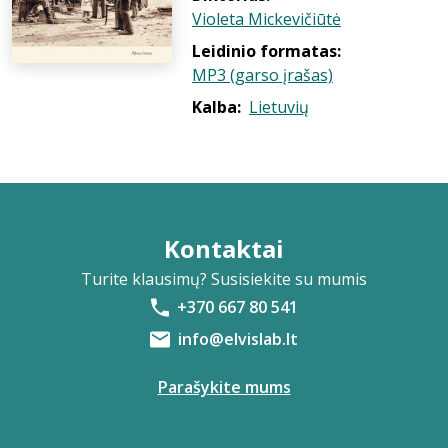
Violeta Mickevičiūtė
Leidinio formatas:
MP3 (garso įrašas)
Kalba:
Lietuvių
Kontaktai
Turite klausimų? Susisiekite su mumis
+370 667 80 541
info@elvislab.lt
Parašykite mums