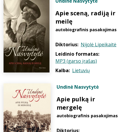
Undinė Nasvytytė
Apie sceną, radiją ir
meilę
autobiografinis pasakojimas
Diktorius:
Nijolė Lipeikaitė
Leidinio formatas:
MP3 (garso įrašas)
Kalba:
Lietuvių
Undinė Nasvytytė
Apie pulką ir
mergelę
autobiografinis pasakojimas
Diktorius: