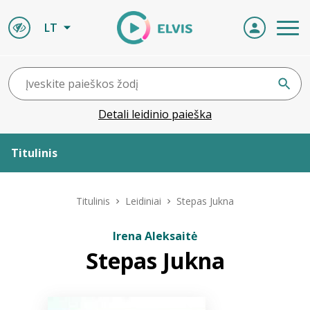
LT
Detali leidinio paieška
Titulinis
Apie ELVIS
Titulinis
Leidiniai
Stepas Jukna
Leidiniai
Irena Aleksaitė
Stepas Jukna
ELVIS atvyksta
Naujienos