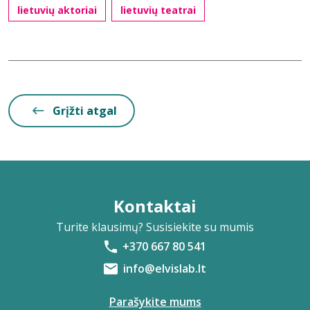
lietuvių aktoriai
lietuvių teatrai
Grįžti atgal
Kontaktai
Turite klausimų? Susisiekite su mumis
+370 667 80 541
info@elvislab.lt
Parašykite mums