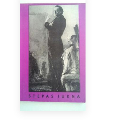
Bibliotekoms
D.U.K.
+370 667 80 541
info@elvislab.lt