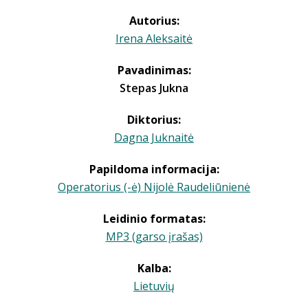
Autorius:
Irena Aleksaitė
Pavadinimas:
Stepas Jukna
Diktorius:
Dagna Juknaitė
Papildoma informacija:
Operatorius (-ė) Nijolė Raudeliūnienė
Leidinio formatas:
MP3 (garso įrašas)
Kalba:
Lietuvių