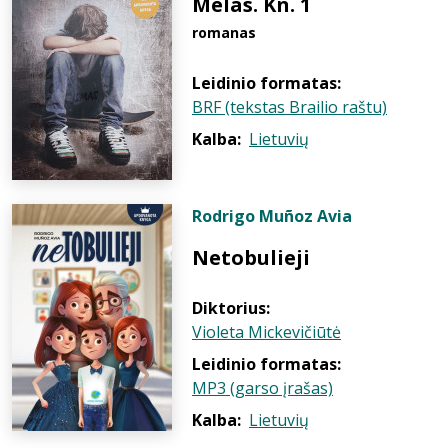
Melas. Kn. 1
romanas
Leidinio formatas:
BRF (tekstas Brailio raštu)
Kalba:
Lietuvių
Rodrigo Muñoz Avia
Netobulieji
Diktorius:
Violeta Mickevičiūtė
Leidinio formatas:
MP3 (garso įrašas)
Kalba:
Lietuvių