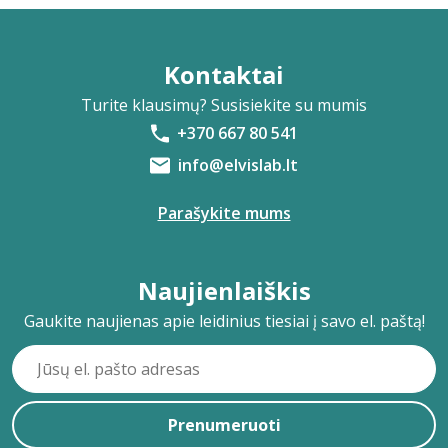
Kontaktai
Turite klausimų? Susisiekite su mumis
+370 667 80 541
info@elvislab.lt
Parašykite mums
Naujienlaiškis
Gaukite naujienas apie leidinius tiesiai į savo el. paštą!
Prenumeruoti