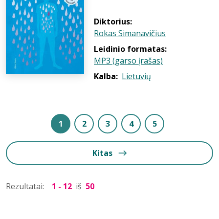
Diktorius:
Rokas Simanavičius
Leidinio formatas:
MP3 (garso įrašas)
Kalba:
Lietuvių
1
2
3
4
5
Kitas
Rezultatai:
1 - 12
iš
50