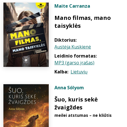
Maite Carranza
Mano filmas, mano
taisyklės
Diktorius:
Austėja Kuskienė
Leidinio formatas:
MP3 (garso įrašas)
Kalba:
Lietuvių
Anna Sólyom
Šuo, kuris sekė
žvaigždes
meilei atstumas – ne kliūtis