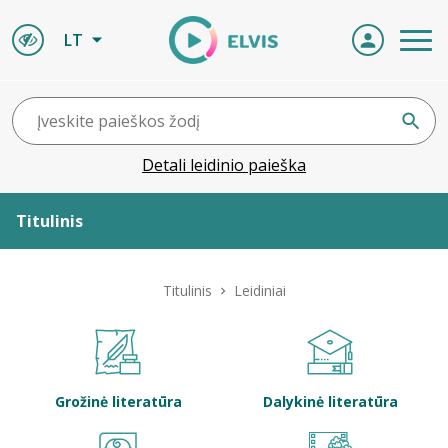
LT
Detali leidinio paieška
Titulinis
Apie ELVIS
Titulinis
Leidiniai
Leidiniai
ELVIS atvyksta
Grožinė literatūra
Dalykinė literatūra
Naujienos