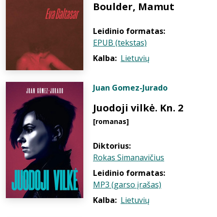
Boulder, Mamut
Leidinio formatas:
EPUB (tekstas)
Kalba:
Lietuvių
Juan Gomez-Jurado
Juodoji vilkė. Kn. 2
[romanas]
Diktorius:
Rokas Simanavičius
Leidinio formatas:
MP3 (garso įrašas)
Kalba:
Lietuvių