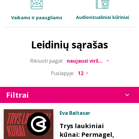
Bibliotekoms
Audiovizualiniai kūriniai
Vaikams ir paaugliams
D.U.K.
Leidinių sąrašas
+370 667 80 541
Rikiuoti pagal:
info@elvislab.lt
Puslapyje:
Filtrai
Eva Baltasar
Trys laukiniai
kūnai: Permagel,