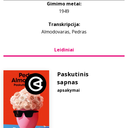
Gimimo metai:
1949
Bibliotekoms
Transkripcija:
D.U.K.
Almodovaras, Pedras
Leidiniai
+370 667 80 541
info@elvislab.lt
Paskutinis
sapnas
apsakymai