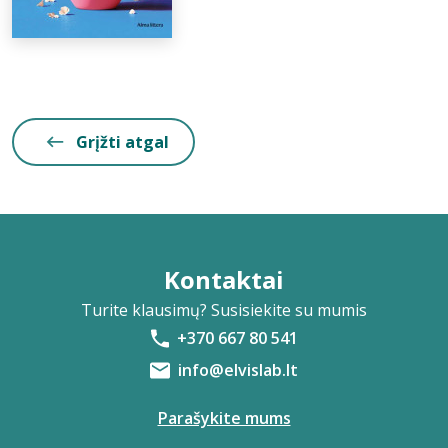
Grįžti atgal
Kontaktai
Turite klausimų? Susisiekite su mumis
+370 667 80 541
info@elvislab.lt
Parašykite mums