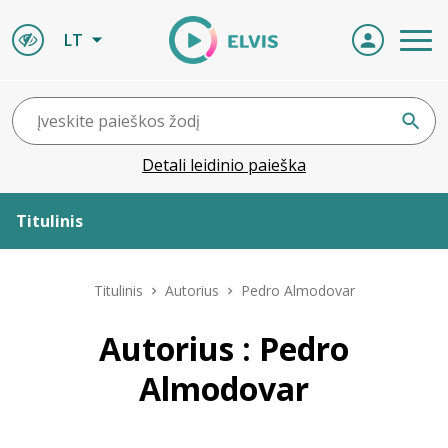
LT
Detali leidinio paieška
Titulinis
Apie ELVIS
Titulinis
Autorius
Pedro Almodovar
Leidiniai
Autorius : Pedro
Almodovar
ELVIS atvyksta
Naujienos