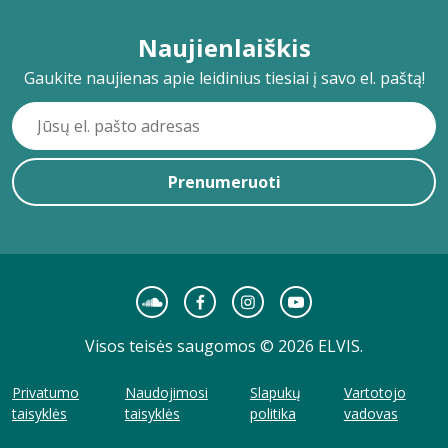
Naujienlaiškis
Gaukite naujienas apie leidinius tiesiai į savo el. paštą!
Prenumeruoti
Visos teisės saugomos © 2026 ELVIS.
Privatumo
Naudojimosi
Slapukų
Vartotojo
taisyklės
taisyklės
politika
vadovas