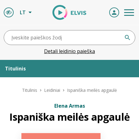
LT
Detali leidinio paieška
Titulinis
Apie ELVIS
Titulinis
Leidiniai
Ispaniška meilės apgaulė
Leidiniai
Elena Armas
Ispaniška meilės apgaulė
ELVIS atvyksta
Naujienos