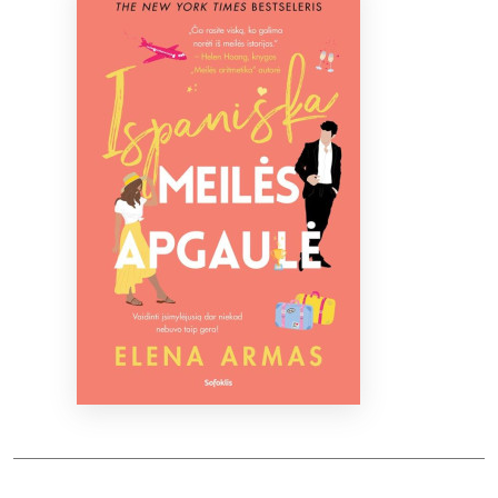
Bibliotekoms
D.U.K.
+370 667 80 541
info@elvislab.lt