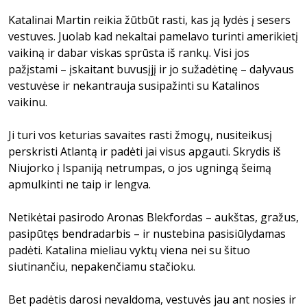
Katalinai Martin reikia žūtbūt rasti, kas ją lydės į sesers
vestuves. Juolab kad nekaltai pamelavo turinti amerikietį
vaikiną ir dabar viskas sprūsta iš rankų. Visi jos
pažįstami – įskaitant buvusįjį ir jo sužadėtinę – dalyvaus
vestuvėse ir nekantrauja susipažinti su Katalinos
vaikinu.
Ji turi vos keturias savaites rasti žmogų, nusiteikusį
perskristi Atlantą ir padėti jai visus apgauti. Skrydis iš
Niujorko į Ispaniją netrumpas, o jos ugningą šeimą
apmulkinti ne taip ir lengva.
Netikėtai pasirodo Aronas Blekfordas – aukštas, gražus,
pasipūtęs bendradarbis – ir nustebina pasisiūlydamas
padėti. Katalina mieliau vyktų viena nei su šituo
siutinančiu, nepakenčiamu stačioku.
Bet padėtis darosi nevaldoma, vestuvės jau ant nosies ir