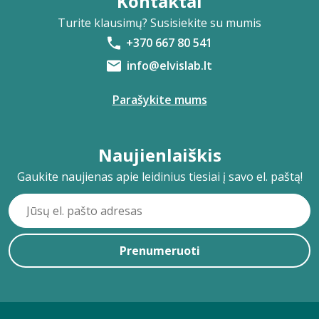
Kontaktai
Turite klausimų? Susisiekite su mumis
+370 667 80 541
info@elvislab.lt
Parašykite mums
Naujienlaiškis
Gaukite naujienas apie leidinius tiesiai į savo el. paštą!
Prenumeruoti