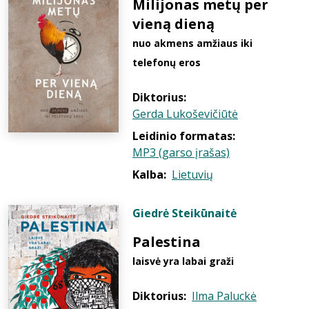
Milijonas metų per
vieną dieną
nuo akmens amžiaus iki
telefonų eros
Diktorius:
Gerda Lukoševičiūtė
Leidinio formatas:
MP3 (garso įrašas)
Kalba:
Lietuvių
Giedrė Steikūnaitė
Palestina
laisvė yra labai graži
Diktorius:
Ilma Paluckė