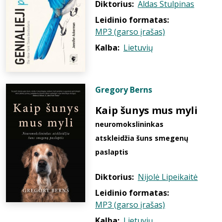
Diktorius:
Aldas Stulpinas
Leidinio formatas:
MP3 (garso įrašas)
Kalba:
Lietuvių
Gregory Berns
Kaip šunys mus myli
neuromokslininkas
atskleidžia šuns smegenų
paslaptis
Diktorius:
Nijolė Lipeikaitė
Leidinio formatas:
MP3 (garso įrašas)
Kalba:
Lietuvių