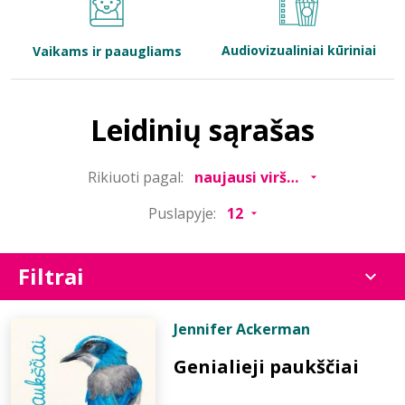
Bibliotekoms
Audiovizualiniai kūriniai
Vaikams ir paaugliams
D.U.K.
Leidinių sąrašas
+370 667 80 541
Rikiuoti pagal:
info@elvislab.lt
Puslapyje:
Filtrai
Jennifer Ackerman
Genialieji paukščiai