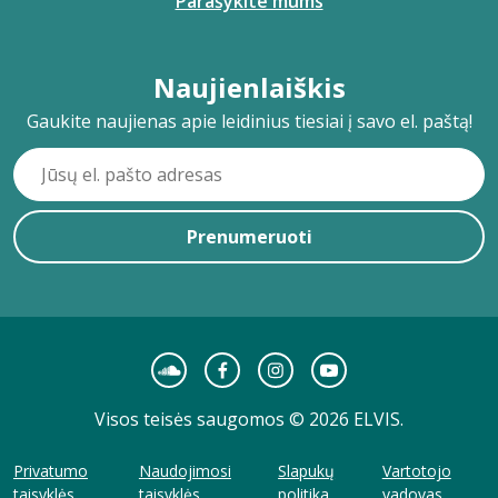
Parašykite mums
Naujienlaiškis
Gaukite naujienas apie leidinius tiesiai į savo el. paštą!
Prenumeruoti
Visos teisės saugomos © 2026 ELVIS.
Privatumo
Naudojimosi
Slapukų
Vartotojo
taisyklės
taisyklės
politika
vadovas