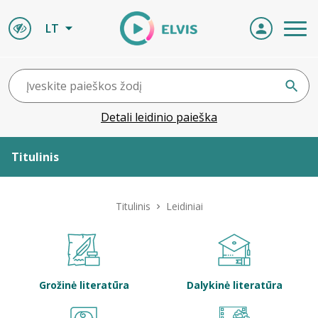
LT
Detali leidinio paieška
Titulinis
Apie ELVIS
Titulinis
Leidiniai
Leidiniai
ELVIS atvyksta
Grožinė literatūra
Dalykinė literatūra
Naujienos