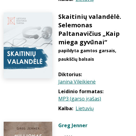
Skaitinių valandėlė.
Selemonas
Paltanavičius „Kaip
miega gyvūnai“
papildyta gamtos garsais,
paukščių balsais
Diktorius:
Janina Vileikienė
Leidinio formatas:
MP3 (garso įrašas)
Kalba:
Lietuvių
Greg Jenner