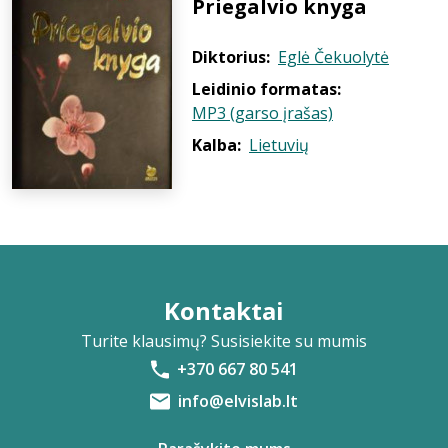
Priegalvio knyga
Diktorius:
Eglė Čekuolytė
Leidinio formatas:
MP3 (garso įrašas)
Kalba:
Lietuvių
Kontaktai
Turite klausimų? Susisiekite su mumis
+370 667 80 541
info@elvislab.lt