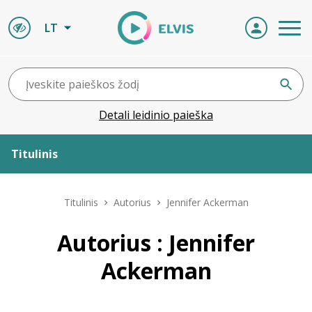
LT
Detali leidinio paieška
Titulinis
Apie ELVIS
Titulinis
Autorius
Jennifer Ackerman
Leidiniai
Autorius : Jennifer
Ackerman
ELVIS atvyksta
Naujienos