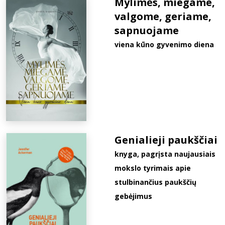
Mylimės, miegame,
valgome, geriame,
sapnuojame
viena kūno gyvenimo diena
Genialieji paukščiai
knyga, pagrįsta naujausiais
mokslo tyrimais apie
stulbinančius paukščių
gebėjimus