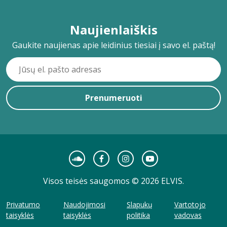
Naujienlaiškis
Gaukite naujienas apie leidinius tiesiai į savo el. paštą!
Prenumeruoti
Visos teisės saugomos © 2026 ELVIS.
Privatumo
Naudojimosi
Slapukų
Vartotojo
taisyklės
taisyklės
politika
vadovas