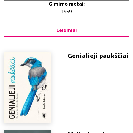
Gimimo metai:
1959
Bibliotekoms
Leidiniai
D.U.K.
+370 667 80 541
Genialieji paukščiai
info@elvislab.lt