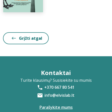
Grįžti atgal
Kontaktai
Turite klausimų? Susisiekite su mumis
+370 667 80 541
info@elvislab.lt
Parašykite mums