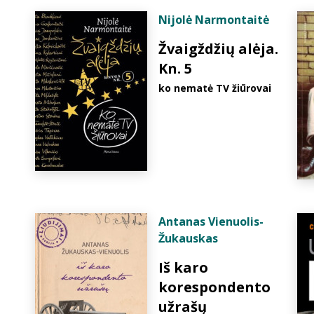
Nijolė Narmontaitė
Žvaigždžių alėja.
Kn. 5
ko nematė TV žiūrovai
Antanas Vienuolis-
Žukauskas
Iš karo
korespondento
užrašų