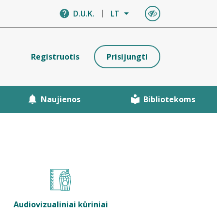
D.U.K.
LT
Registruotis
Prisijungti
Naujienos
Bibliotekoms
Audiovizualiniai kūriniai