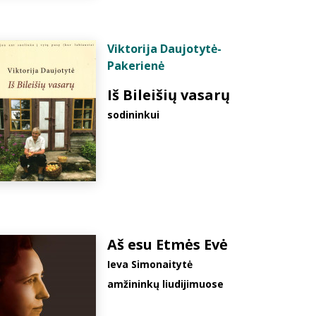
Viktorija Daujotytė-
Pakerienė
Iš Bileišių vasarų
sodininkui
Aš esu Etmės Evė
Ieva Simonaitytė
amžininkų liudijimuose