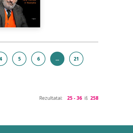
4
5
6
...
21
Rezultatai:
25 - 36
iš
258