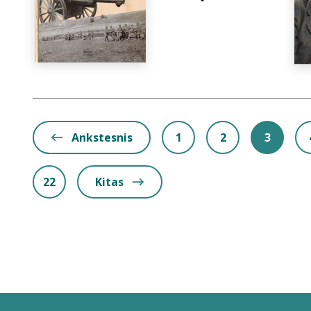
Ankstesnis
1
2
3
22
Kitas