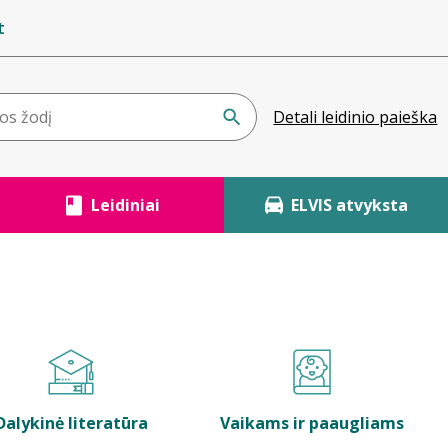
t
Detali leidinio paieška
Leidiniai
ELVIS atvyksta
Dalykinė literatūra
Vaikams ir paaugliams