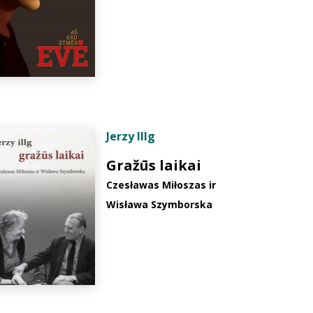
Jerzy Illg
Gražūs laikai
Czesławas Miłoszas ir
Wisława Szymborska