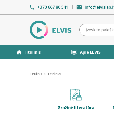
+370 667 80 541
info@elvislab.l
Titulinis
Apie ELVIS
Titulinis
Leidiniai
Grožinė literatūra