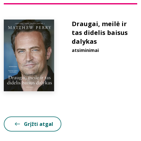
Bibliotekoms
Draugai, meilė ir
tas didelis baisus
D.U.K.
dalykas
atsiminimai
+370 667 80 541
info@elvislab.lt
Grįžti atgal