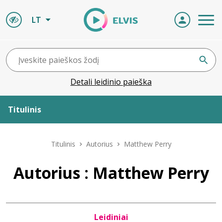
LT
Detali leidinio paieška
Titulinis
Apie ELVIS
Titulinis
Autorius
Matthew Perry
Leidiniai
Autorius : Matthew Perry
ELVIS atvyksta
Leidiniai
Naujienos