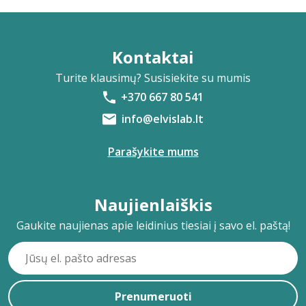
Kontaktai
Turite klausimų? Susisiekite su mumis
+370 667 80 541
info@elvislab.lt
Parašykite mums
Naujienlaiškis
Gaukite naujienas apie leidinius tiesiai į savo el. paštą!
Prenumeruoti