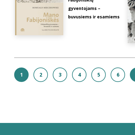
gyventojams –
buvusiems ir esamiems
1
2
3
4
5
6