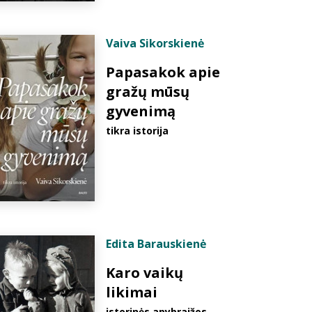
Vaiva Sikorskienė
Papasakok apie
gražų mūsų
gyvenimą
tikra istorija
Edita Barauskienė
Karo vaikų
likimai
istorinės apybraižos