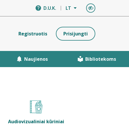
D.U.K.
LT
Registruotis
Prisijungti
Naujienos
Bibliotekoms
Audiovizualiniai kūriniai