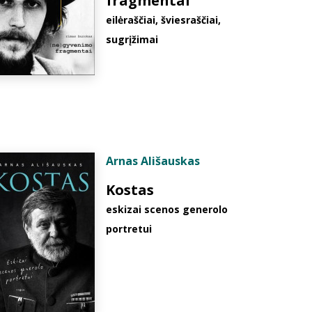
fragmentai
eilėraščiai, šviesraščiai,
sugrįžimai
Arnas Ališauskas
Kostas
eskizai scenos generolo
portretui