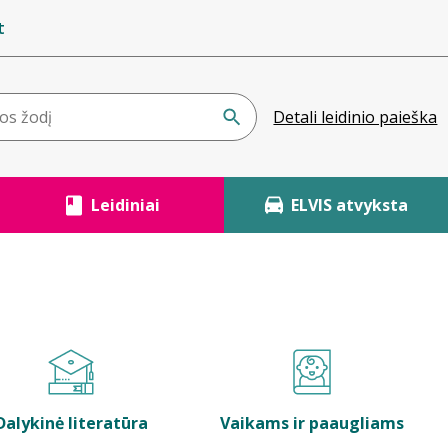
t
Detali leidinio paieška
Leidiniai
ELVIS atvyksta
Dalykinė literatūra
Vaikams ir paaugliams