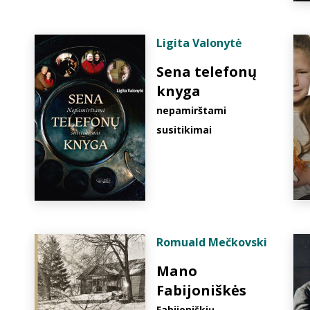
Ligita Valonytė
Sena telefonų
knyga
nepamirštami
susitikimai
Romuald Mečkovski
Mano
Fabijoniškės
Fabijoniškių