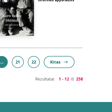
...
21
22
Kitas
Rezultatai:
1 - 12
iš
258