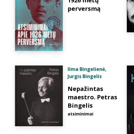
1926 metų
perversmą
Ilma Bingelienė
,
Jurgis Bingelis
Nepažintas
maestro. Petras
Bingelis
atsiminimai