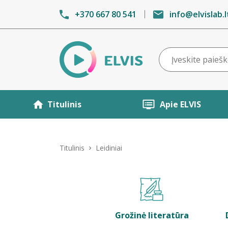
+370 667 80 541
info@elvislab.l
Titulinis
Apie ELVIS
Titulinis
Leidiniai
Grožinė literatūra