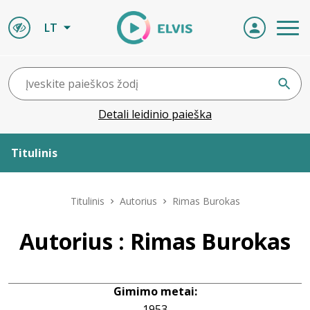
LT
Detali leidinio paieška
Titulinis
Apie ELVIS
Titulinis
Autorius
Rimas Burokas
Leidiniai
Autorius : Rimas Burokas
ELVIS atvyksta
Gimimo metai:
Naujienos
1953