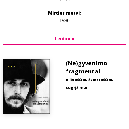
Mirties metai:
Bibliotekoms
1980
D.U.K.
Leidiniai
+370 667 80 541
(Ne)gyvenimo
info@elvislab.lt
fragmentai
eilėraščiai, šviesraščiai,
sugrįžimai