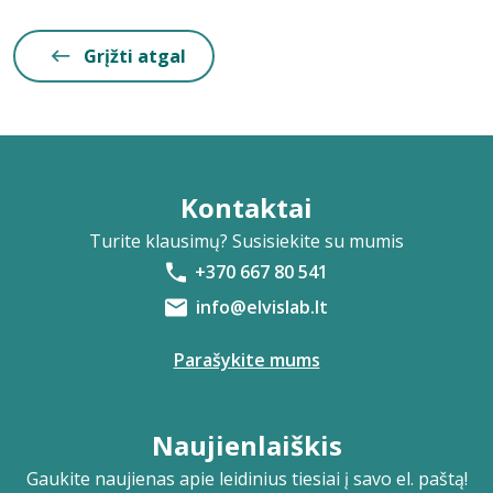
Grįžti atgal
Kontaktai
Turite klausimų? Susisiekite su mumis
+370 667 80 541
info@elvislab.lt
Parašykite mums
Naujienlaiškis
Gaukite naujienas apie leidinius tiesiai į savo el. paštą!