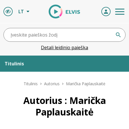
LT
Detali leidinio paieška
Titulinis
Apie ELVIS
Titulinis
Autorius
Marička Paplauskaitė
Leidiniai
Autorius : Marička
Paplauskaitė
ELVIS atvyksta
Naujienos