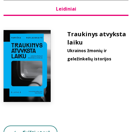
Leidiniai
Bibliotekoms
D.U.K.
Traukinys atvyksta
laiku
Ukrainos žmonių ir
+370 667 80 541
geležinkelių istorijos
info@elvislab.lt