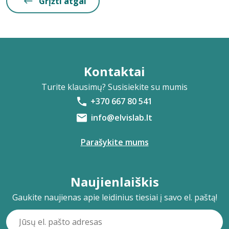
Grįžti atgal
Kontaktai
Turite klausimų? Susisiekite su mumis
+370 667 80 541
info@elvislab.lt
Parašykite mums
Naujienlaiškis
Gaukite naujienas apie leidinius tiesiai į savo el. paštą!