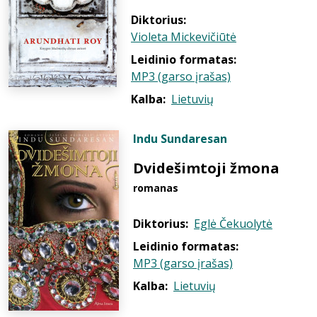
Diktorius:
Violeta Mickevičiūtė
Leidinio formatas:
MP3 (garso įrašas)
Kalba:
Lietuvių
Indu Sundaresan
Dvidešimtoji žmona
romanas
Diktorius:
Eglė Čekuolytė
Leidinio formatas:
MP3 (garso įrašas)
Kalba:
Lietuvių