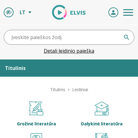
LT
Detali leidinio paieška
Titulinis
Apie ELVIS
Titulinis
Leidiniai
Leidiniai
ELVIS atvyksta
Grožinė literatūra
Dalykinė literatūra
Naujienos