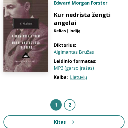
Edward Morgan Forster
Kur nedrįsta žengti
angelai
Kelias į Indiją
Diktorius:
Algimantas Bružas
Leidinio formatas:
MP3 (garso įrašas)
Kalba:
Lietuvių
1
2
Kitas