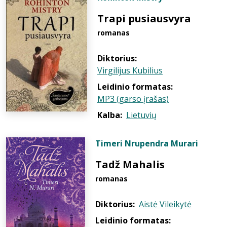
Trapi pusiausvyra
romanas
Diktorius:
Virgilijus Kubilius
Leidinio formatas:
MP3 (garso įrašas)
Kalba:
Lietuvių
Timeri Nrupendra Murari
Tadž Mahalis
romanas
Diktorius:
Aistė Vileikytė
Leidinio formatas: