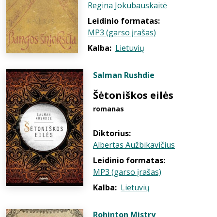
Regina Jokubauskaitė
Leidinio formatas:
MP3 (garso įrašas)
Kalba:
Lietuvių
Salman Rushdie
Šėtoniškos eilės
romanas
Diktorius:
Albertas Aužbikavičius
Leidinio formatas:
MP3 (garso įrašas)
Kalba:
Lietuvių
Rohinton Mistry