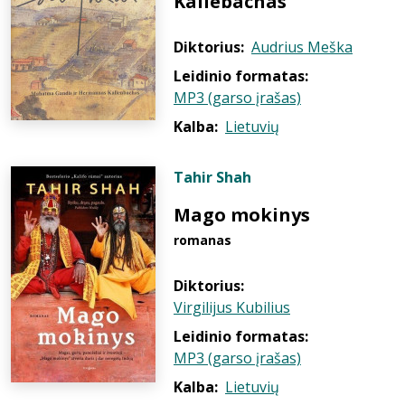
Kallebachas
Diktorius:
Audrius Meška
Leidinio formatas:
MP3 (garso įrašas)
Kalba:
Lietuvių
Tahir Shah
Mago mokinys
romanas
Diktorius:
Virgilijus Kubilius
Leidinio formatas:
MP3 (garso įrašas)
Kalba:
Lietuvių