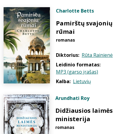
Charlotte Betts
Pamirštų svajonių
rūmai
romanas
Diktorius:
Rūta Rainienė
Leidinio formatas:
MP3 (garso įrašas)
Kalba:
Lietuvių
Arundhati Roy
Didžiausios laimės
ministerija
romanas