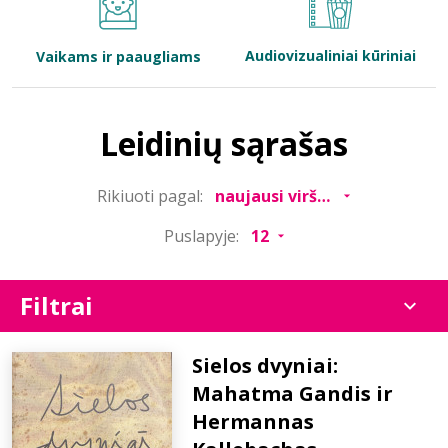
Bibliotekoms
Audiovizualiniai kūriniai
Vaikams ir paaugliams
D.U.K.
Leidinių sąrašas
+370 667 80 541
Rikiuoti pagal:
info@elvislab.lt
Puslapyje:
Filtrai
Sielos dvyniai:
Mahatma Gandis ir
Hermannas