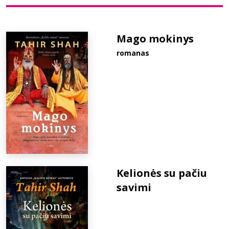
Bibliotekoms
Mago mokinys
romanas
D.U.K.
+370 667 80 541
info@elvislab.lt
Kelionės su pačiu
savimi