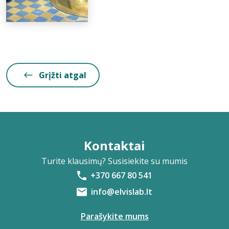
Grįžti atgal
Kontaktai
Turite klausimų? Susisiekite su mumis
+370 667 80 541
info@elvislab.lt
Parašykite mums