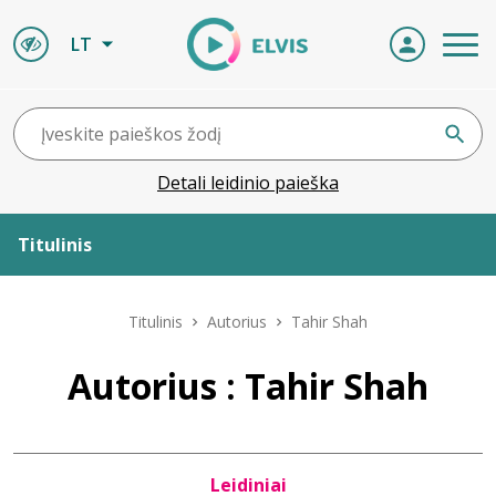
LT
Detali leidinio paieška
Titulinis
Apie ELVIS
Titulinis
Autorius
Tahir Shah
Leidiniai
Autorius : Tahir Shah
ELVIS atvyksta
Leidiniai
Naujienos