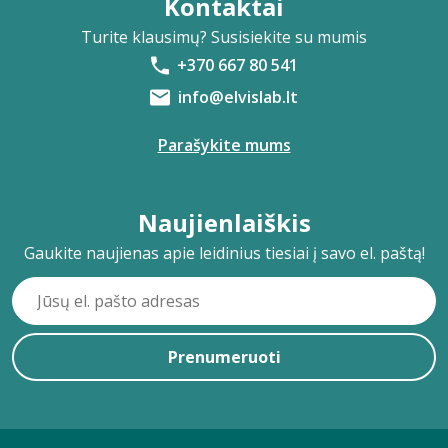
Kontaktai
Turite klausimų? Susisiekite su mumis
+370 667 80 541
info@elvislab.lt
Parašykite mums
Naujienlaiškis
Gaukite naujienas apie leidinius tiesiai į savo el. paštą!
Prenumeruoti