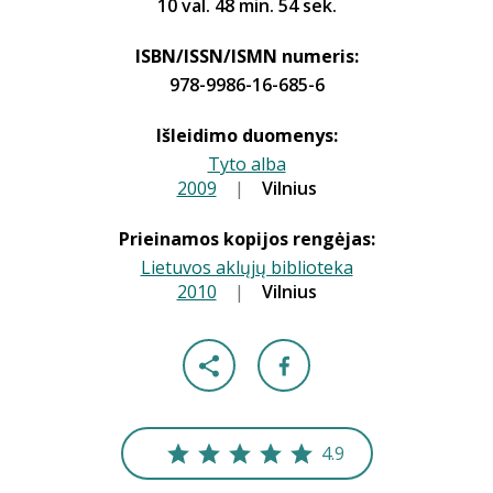
10 val. 48 min. 54 sek.
ISBN/ISSN/ISMN numeris:
978-9986-16-685-6
Išleidimo duomenys:
Tyto alba
2009
|
|
Vilnius
Prieinamos kopijos rengėjas:
Lietuvos aklųjų biblioteka
2010
|
|
Vilnius
4.9