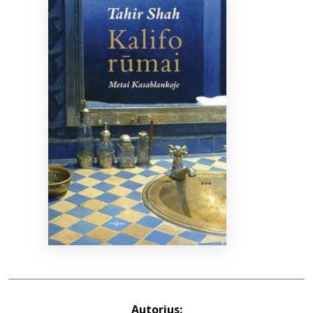
Bibliotekoms
D.U.K.
+370 667 80 541
info@elvislab.lt
Autorius: