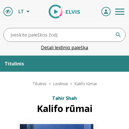
LT
Detali leidinio paieška
Titulinis
Apie ELVIS
Titulinis
Leidiniai
Kalifo rūmai
Leidiniai
Tahir Shah
Kalifo rūmai
ELVIS atvyksta
Naujienos