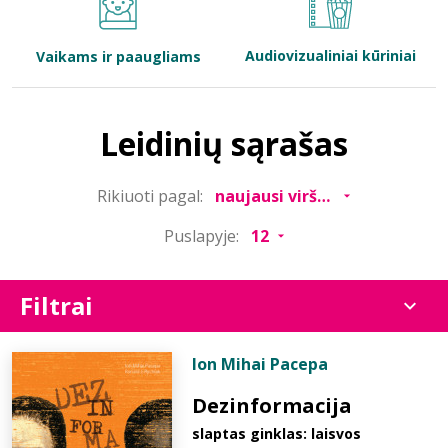
Bibliotekoms
Audiovizualiniai kūriniai
Vaikams ir paaugliams
D.U.K.
Leidinių sąrašas
+370 667 80 541
Rikiuoti pagal:
info@elvislab.lt
Puslapyje:
Filtrai
Ion Mihai Pacepa
Dezinformacija
slaptas ginklas: laisvos