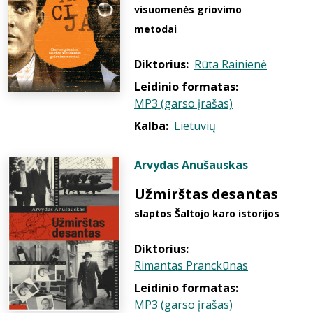
visuomenės griovimo
metodai
Diktorius:
Rūta Rainienė
Leidinio formatas:
MP3 (garso įrašas)
Kalba:
Lietuvių
Arvydas Anušauskas
Užmirštas desantas
slaptos Šaltojo karo istorijos
Diktorius:
Rimantas Pranckūnas
Leidinio formatas:
MP3 (garso įrašas)