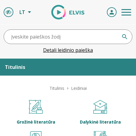
LT
Detali leidinio paieška
Titulinis
Apie ELVIS
Titulinis
Leidiniai
Leidiniai
ELVIS atvyksta
Grožinė literatūra
Dalykinė literatūra
Naujienos