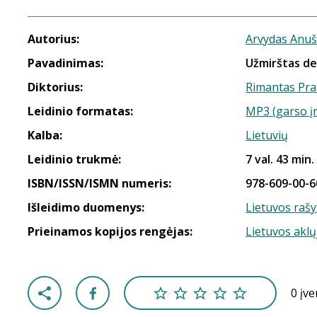
Autorius:
Arvydas Anu
Pavadinimas:
Užmirštas d
Diktorius:
Rimantas Pr
Leidinio formatas:
MP3 (garso į
Kalba:
Lietuvių
Leidinio trukmė:
7 val. 43 min.
ISBN/ISSN/ISMN numeris:
978-609-00-6
Išleidimo duomenys:
Lietuvos rašy
Prieinamos kopijos rengėjas:
Lietuvos aklų
0 įv