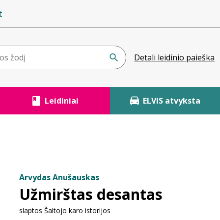
t
Detali leidinio paieška
Leidiniai
ELVIS atvyksta
Arvydas Anušauskas
Užmirštas desantas
slaptos Šaltojo karo istorijos