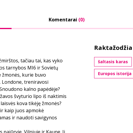
Komentarai
(0)
Raktažodžia
mirštos, tačiau tai, kas vyko
šaltasis karas
bos tarnybos MI6 ir Sovietų
Europos istorija
ie žmonės, kurie buvo
 Londone, treniravosi
o Snoudono kalno papėdėje?
žavos švyturio lipo iš naktimis
 laisvės kova tikėję žmonės?
 ir kaip juos apmokė
gramas ir naudoti savigynos
 pajūryje, Vilniuje ir Kaune. Ji