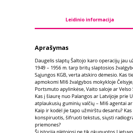
Leidinio informacija
Aprašymas
Daugelis slaptų Šaltojo karo operacijų jau už
1949 – 1956 m. tarp britų slaptosios žvalgy
Sąjungos KGB, verta atskiro dėmesio. Kas t
apmokomi MI6 žvalgybos mokykloje Čelsyje,
Portsmuto apylinkėse, Vaito saloje ar Vels
Kas į šiaurę nuo Palangos ar Latvijoje prie U
atplaukusių guminių valčių – MI6 agentai ar
Kaip ir kodėl jie tapo užmirštu desantu? Kas
konspiruotis, šifruoti tekstus, siųsti radio
priemones?
Ši istorija plėtojosi ne tik okupuotos Lietuvos