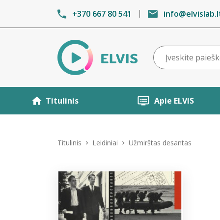
+370 667 80 541
info@elvislab.l
Titulinis
Apie ELVIS
Titulinis
Leidiniai
Užmirštas desantas