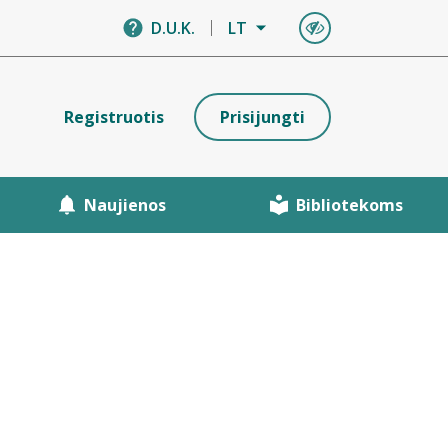
D.U.K.
LT
Registruotis
Prisijungti
Naujienos
Bibliotekoms