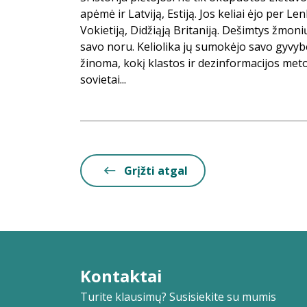
apėmė ir Latviją, Estiją. Jos keliai ėjo per Len
Vokietiją, Didžiąją Britaniją. Dešimtys žmonių
savo noru. Keliolika jų sumokėjo savo gyvybe
žinoma, kokį klastos ir dezinformacijos me
sovietai...
Grįžti atgal
Kontaktai
Turite klausimų? Susisiekite su mumis