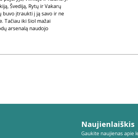
kiją, Švediją, Rytų ir Vakarų
 buvo įtraukti į ją savo ir ne
. Tačiau iki šiol mažai
todų arsenalą naudojo
Naujienlaiškis
Gaukite naujienas apie lei