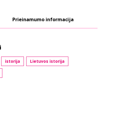
Prieinamumo informacija
i
istorija
Lietuvos istorija