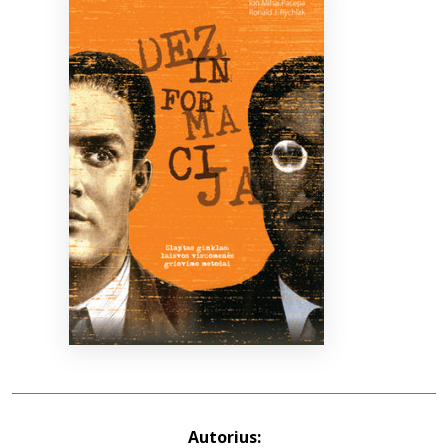
Bibliotekoms
D.U.K.
+370 667 80 541
info@elvislab.lt
Autorius: