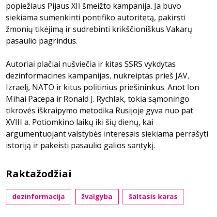
popiežiaus Pijaus XII šmeižto kampanija. Ja buvo
siekiama sumenkinti pontifiko autoritetą, pakirsti
žmonių tikėjimą ir sudrebinti krikščioniškus Vakarų
pasaulio pagrindus.
Autoriai plačiai nušviečia ir kitas SSRS vykdytas
dezinformacines kampanijas, nukreiptas prieš JAV,
Izraelį, NATO ir kitus politinius priešininkus. Anot Ion
Mihai Pacepa ir Ronald J. Rychlak, tokia sąmoningo
tikrovės iškraipymo metodika Rusijoje gyva nuo pat
XVIII a. Potiomkino laikų iki šių dienų, kai
argumentuojant valstybės interesais siekiama perrašyti
istoriją ir pakeisti pasaulio galios santykį.
Raktažodžiai
dezinformacija
žvalgyba
šaltasis karas