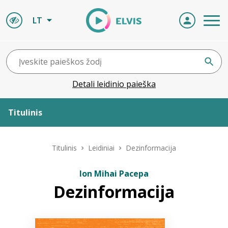
LT
Detali leidinio paieška
Titulinis
Apie ELVIS
Titulinis
Leidiniai
Dezinformacija
Leidiniai
Ion Mihai Pacepa
Dezinformacija
ELVIS atvyksta
Naujienos