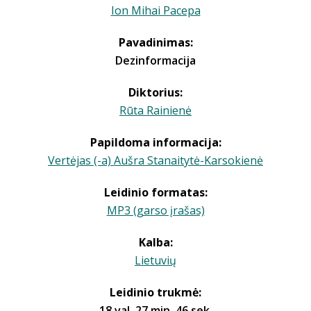
Ion Mihai Pacepa
Pavadinimas:
Dezinformacija
Diktorius:
Rūta Rainienė
Papildoma informacija:
Vertėjas (-a) Aušra Stanaitytė-Karsokienė
Leidinio formatas:
MP3 (garso įrašas)
Kalba:
Lietuvių
Leidinio trukmė:
18 val. 27 min. 46 sek.