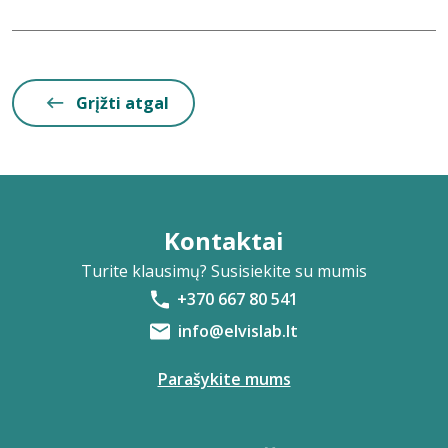
Grįžti atgal
Kontaktai
Turite klausimų? Susisiekite su mumis
+370 667 80 541
info@elvislab.lt
Parašykite mums