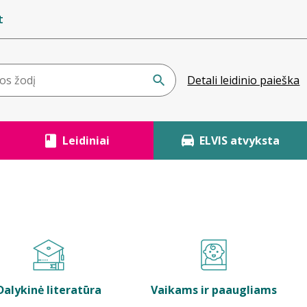
t
Detali leidinio paieška
Leidiniai
ELVIS atvyksta
Dalykinė literatūra
Vaikams ir paaugliams