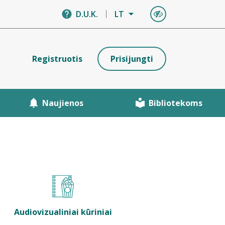
D.U.K.
LT
Registruotis
Prisijungti
Naujienos
Bibliotekoms
Audiovizualiniai kūriniai