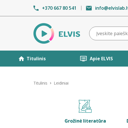
+370 667 80 541
info@elvislab.l
Titulinis
Apie ELVIS
Titulinis
Leidiniai
Grožinė literatūra