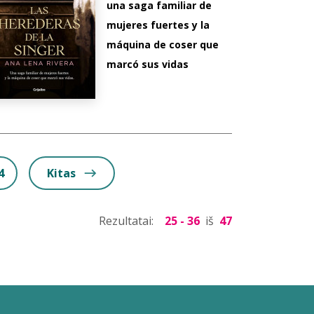
una saga familiar de
mujeres fuertes y la
máquina de coser que
marcó sus vidas
4
Kitas
Rezultatai:
25 - 36
iš
47