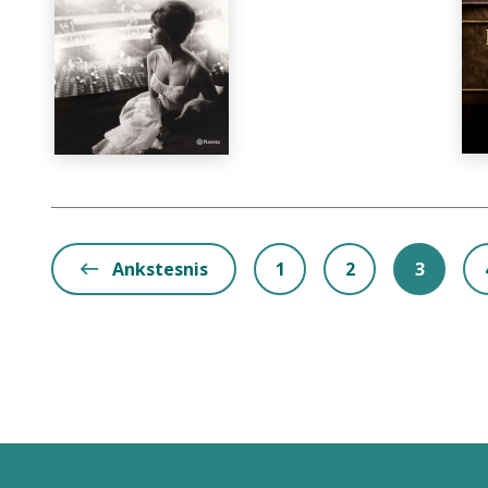
Ankstesnis
1
2
3