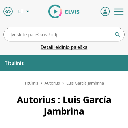
LT
Detali leidinio paieška
Titulinis
Apie ELVIS
Titulinis
Autorius
Luis García Jambrina
Leidiniai
Autorius : Luis García
Jambrina
ELVIS atvyksta
Naujienos