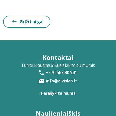
Grįžti atgal
Kontaktai
Turite klausimų? Susisiekite su mumis
+370 667 80 541
info@elvislab.lt
Parašykite mums
Naujienlaiškis