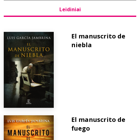
Leidiniai
Bibliotekoms
D.U.K.
El manuscrito de
niebla
+370 667 80 541
info@elvislab.lt
El manuscrito de
fuego