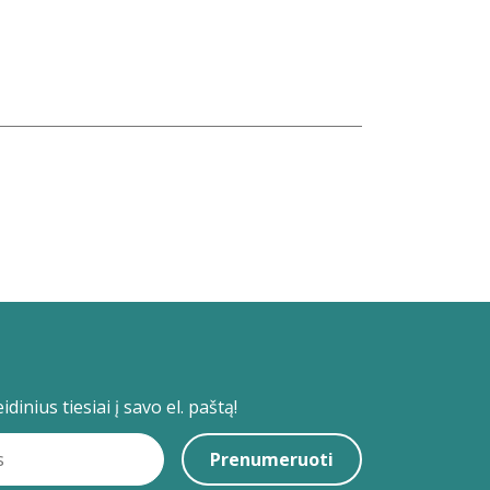
dinius tiesiai į savo el. paštą!
Prenumeruoti