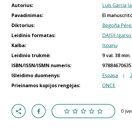
Autorius:
Luis García J
Pavadinimas:
El manuscrit
Diktorius:
Begoña Pérez
Leidinio formatas:
DAISY (garso 
Kalba:
Ispanų
Leidinio trukmė:
9 val. 38 min.
ISBN/ISSN/ISMN numeris:
97884670635
Išleidimo duomenys:
Espasa
|
Prieinamos kopijos rengėjas:
ONCE
0 įv