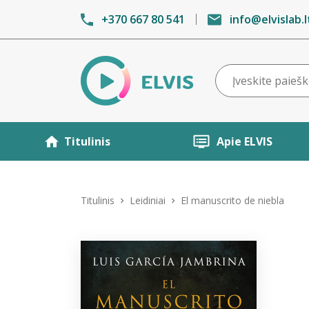
+370 667 80 541
info@elvislab.l
Titulinis
Apie ELVIS
Titulinis
Leidiniai
El manuscrito de niebla