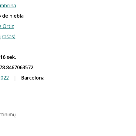
ambrina
o de niebla
 Ortiz
įrašas)
 16 sek.
78.8467063572
2022
|
Barcelona
ertinimų