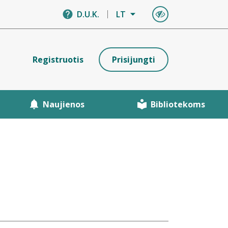
D.U.K.
LT
Registruotis
Prisijungti
Naujienos
Bibliotekoms