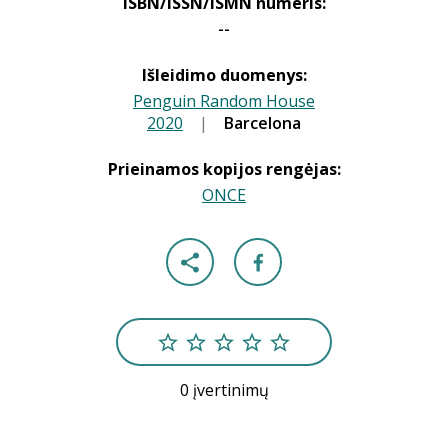
ISBN/ISSN/ISMN numeris:
--
Išleidimo duomenys:
Penguin Random House
2020
|
|
Barcelona
Prieinamos kopijos rengėjas:
ONCE
0 įvertinimų