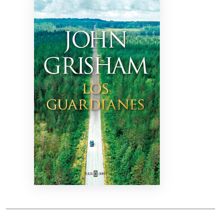
Bibliotekoms
D.U.K.
+370 667 80 541
info@elvislab.lt