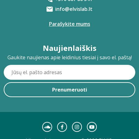
info@elvislab.lt
Parašykite mums
Naujienlaiškis
Gaukite naujienas apie leidinius tiesiai į savo el. paštą!
Prenumeruoti