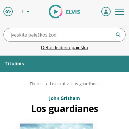
LT
Detali leidinio paieška
Titulinis
Apie ELVIS
Titulinis
Leidiniai
Los guardianes
Leidiniai
John Grisham
Los guardianes
ELVIS atvyksta
Naujienos