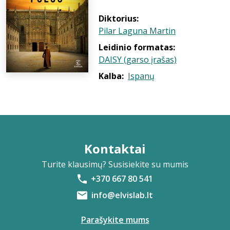
Diktorius:
Pilar Laguna Martin
Leidinio formatas:
DAISY (garso įrašas)
Kalba:
Ispanų
Kontaktai
Turite klausimų? Susisiekite su mumis
+370 667 80 541
info@elvislab.lt
Parašykite mums