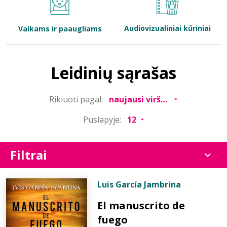
Bibliotekoms
Audiovizualiniai kūriniai
Vaikams ir paaugliams
D.U.K.
Leidinių sąrašas
+370 667 80 541
Rikiuoti pagal:
info@elvislab.lt
Puslapyje:
Filtrai
Luis García Jambrina
El manuscrito de
fuego