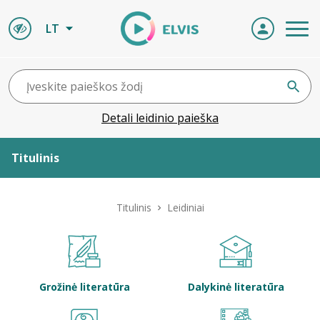
LT
Detali leidinio paieška
Titulinis
Apie ELVIS
Titulinis
Leidiniai
Leidiniai
ELVIS atvyksta
Grožinė literatūra
Dalykinė literatūra
Naujienos