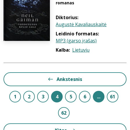
romanas
Diktorius:
Augustė Kavaliauskaitė
Leidinio formatas:
MP3 (garso įrašas)
Kalba:
Lietuvių
Ankstesnis
1
2
3
4
5
6
...
61
62