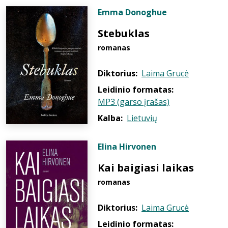
Emma Donoghue
Stebuklas
romanas
Diktorius:
Laima Grucė
Leidinio formatas:
MP3 (garso įrašas)
Kalba:
Lietuvių
Elina Hirvonen
Kai baigiasi laikas
romanas
Diktorius:
Laima Grucė
Leidinio formatas: