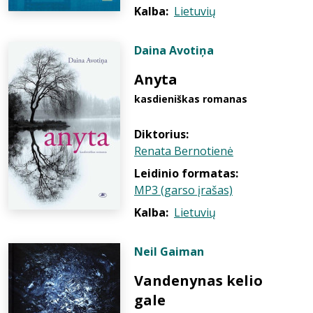
Kalba:
Lietuvių
Daina Avotiņa
Anyta
kasdieniškas romanas
Diktorius:
Renata Bernotienė
Leidinio formatas:
MP3 (garso įrašas)
Kalba:
Lietuvių
Neil Gaiman
Vandenynas kelio
gale