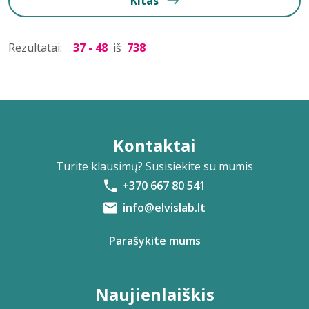
Kitas
Rezultatai:
37 - 48
iš
738
Kontaktai
Turite klausimų? Susisiekite su mumis
+370 667 80 541
info@elvislab.lt
Parašykite mums
Naujienlaiškis