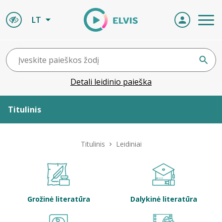
LT
Detali leidinio paieška
Titulinis
Apie ELVIS
Titulinis
Leidiniai
Leidiniai
ELVIS atvyksta
Grožinė literatūra
Dalykinė literatūra
Naujienos