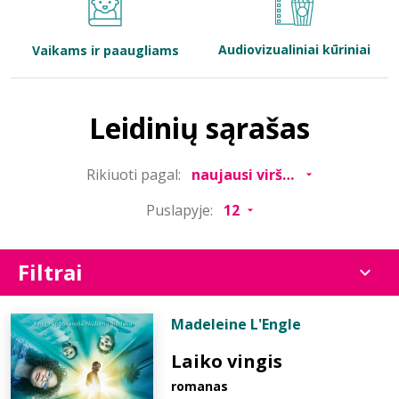
Bibliotekoms
Audiovizualiniai kūriniai
Vaikams ir paaugliams
D.U.K.
Leidinių sąrašas
+370 667 80 541
Rikiuoti pagal:
info@elvislab.lt
Puslapyje:
Filtrai
Madeleine L'Engle
Laiko vingis
romanas