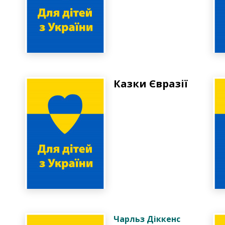
Казки Євразії
Чарльз Діккенс