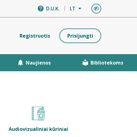
D.U.K.
LT
Registruotis
Prisijungti
Naujienos
Bibliotekoms
Audiovizualiniai kūriniai