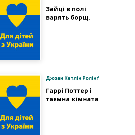
Зайці в полі
варять борщ.
Джоан Кетлін Ролінґ
Гаррі Поттер і
таємна кімната