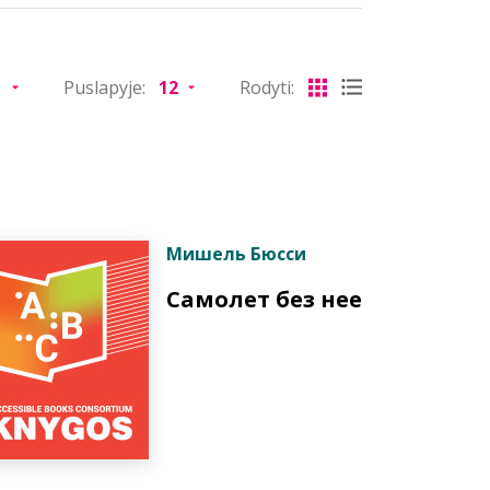
Puslapyje:
Rodyti:
Мишель Бюсси
Самолет без нее