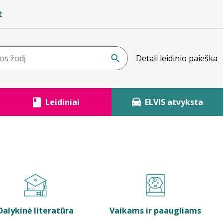
t
Detali leidinio paieška
Leidiniai
ELVIS atvyksta
Dalykinė literatūra
Vaikams ir paaugliams