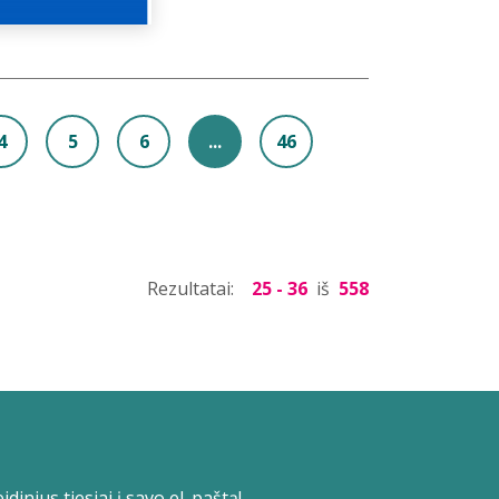
4
5
6
...
46
Rezultatai:
25 - 36
iš
558
dinius tiesiai į savo el. paštą!