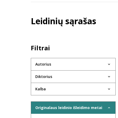
Leidinių sąrašas
Filtrai
Autorius
Diktorius
Kalba
Originalaus leidinio išleidimo metai