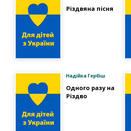
Різдвяна пісня
Надійка Гербіш
Одного разу на
Різдво