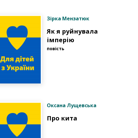
Зірка Мензатюк
Як я руйнувала
імперію
повість
Оксана Лущевська
Про кита