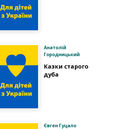
Анатолій
Городницький
Казки старого
дуба
Євген Гуцало