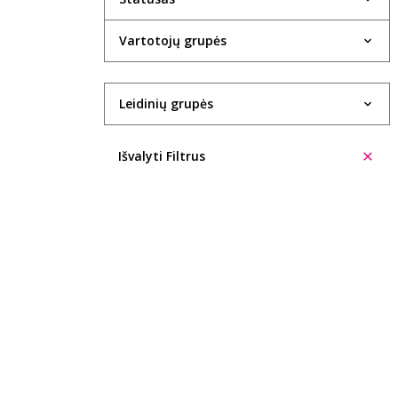
1934
Vartotojų grupės
1935
1936
Leidinių grupės
1937
Išvalyti Filtrus
1938
1940
1943
1947
1948
1949
1950
1951