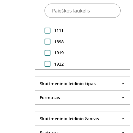
1111
1898
1919
1922
1923
Skaitmeninio leidinio tipas
1924
1925
Formatas
1930
Skaitmeninio leidinio žanras
1931
1933
Statusas