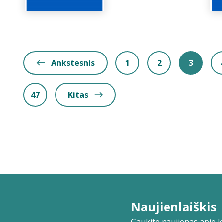
Ankstesnis
1
2
3
47
Kitas
Naujienlaiškis
Gaukite naujienas apie lei