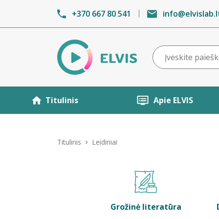
+370 667 80 541
info@elvislab.l
Titulinis
Apie ELVIS
Titulinis
Leidiniai
Grožinė literatūra