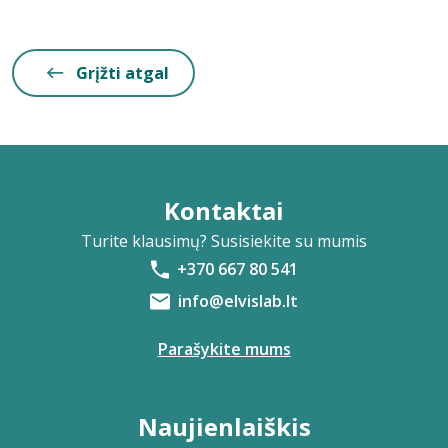
Grįžti atgal
Kontaktai
Turite klausimų? Susisiekite su mumis
+370 667 80 541
info@elvislab.lt
Parašykite mums
Naujienlaiškis