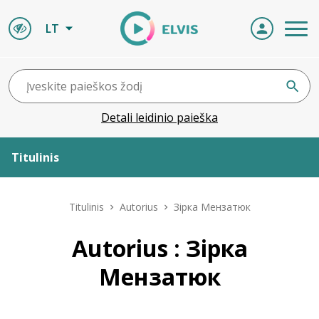
LT
Detali leidinio paieška
Titulinis
Apie ELVIS
Titulinis
Autorius
Зірка Мензатюк
Leidiniai
Autorius : Зірка
Мензатюк
ELVIS atvyksta
Naujienos