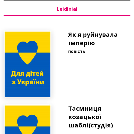
Leidiniai
Bibliotekoms
D.U.K.
Як я руйнувала
імперію
повість
+370 667 80 541
info@elvislab.lt
Таємниця
козацької
шаблі(студія)