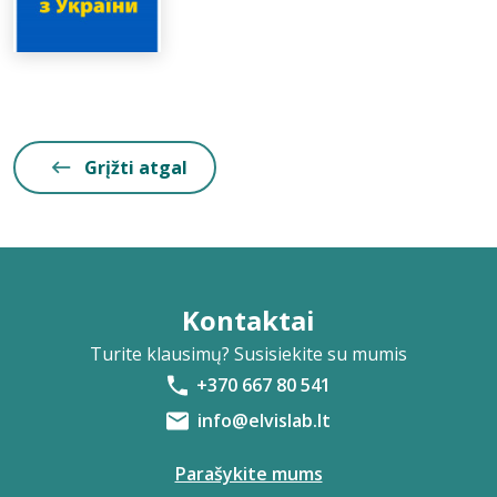
Grįžti atgal
Kontaktai
Turite klausimų? Susisiekite su mumis
+370 667 80 541
info@elvislab.lt
Parašykite mums