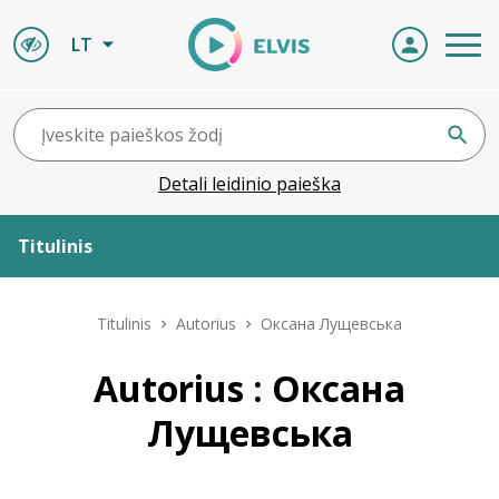
LT
Detali leidinio paieška
Titulinis
Apie ELVIS
Titulinis
Autorius
Оксана Лущевська
Leidiniai
Autorius : Оксана
Лущевська
ELVIS atvyksta
Naujienos