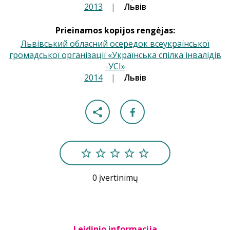
2013
|
|
Львів
Prieinamos kopijos rengėjas:
Львівський обласний осередок всеукраїнської
громадської організації «Українська спілка інвалідів
-УСІ»
2014
|
|
Львів
0 įvertinimų
Leidinio informacija