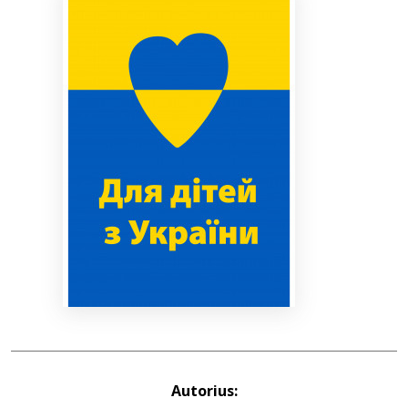
Bibliotekoms
D.U.K.
+370 667 80 541
info@elvislab.lt
Autorius: