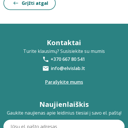
Grįžti atgal
Kontaktai
Turite klausimų? Susisiekite su mumis
+370 667 80 541
info@elvislab.lt
Parašykite mums
Naujienlaiškis
Gaukite naujienas apie leidinius tiesiai į savo el. paštą!