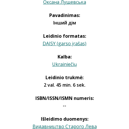
Оксана Лущевська
Pavadinimas:
Інший дім
Leidinio formatas:
DAISY (garso įrašas)
Kalba:
Ukrainiečių
Leidinio trukmė:
2 val. 45 min. 6 sek.
ISBN/ISSN/ISMN numeris:
--
Išleidimo duomenys:
Видавництво Старого Лева