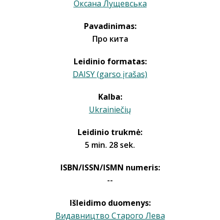
Оксана Лущевська
Pavadinimas:
Про кита
Leidinio formatas:
DAISY (garso įrašas)
Kalba:
Ukrainiečių
Leidinio trukmė:
5 min. 28 sek.
ISBN/ISSN/ISMN numeris:
--
Išleidimo duomenys:
Видавництво Старого Лева