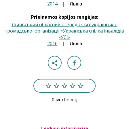
2014
|
|
Львів
Prieinamos kopijos rengėjas:
Львівський обласний осередок всеукраїнської
громадської організації «Українська спілка інвалідів
-УСІ»
2016
|
|
Львів
0 įvertinimų
Leidinio informacija