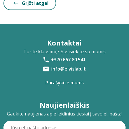
Grįžti atgal
Kontaktai
Turite klausimų? Susisiekite su mumis
+370 667 80 541
info@elvislab.lt
Parašykite mums
Naujienlaiškis
Gaukite naujienas apie leidinius tiesiai į savo el. paštą!