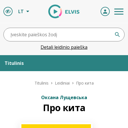
LT
Detali leidinio paieška
Titulinis
Apie ELVIS
Titulinis
Leidiniai
Про кита
Leidiniai
Оксана Лущевська
Про кита
ELVIS atvyksta
Naujienos