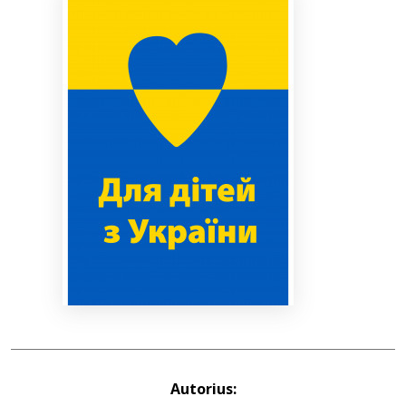
Bibliotekoms
D.U.K.
+370 667 80 541
info@elvislab.lt
Autorius: