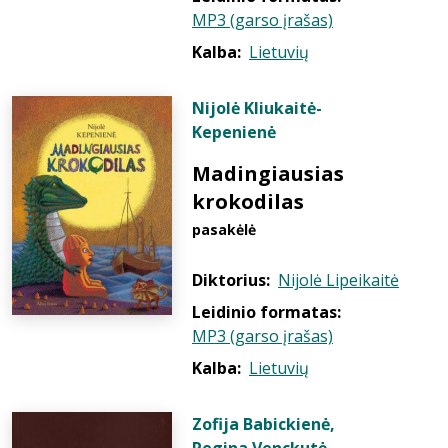
MP3 (garso įrašas)
Kalba:
Lietuvių
Nijolė Kliukaitė-
Kepenienė
Madingiausias
krokodilas
pasakėlė
Diktorius:
Nijolė Lipeikaitė
Leidinio formatas:
MP3 (garso įrašas)
Kalba:
Lietuvių
Zofija Babickienė
,