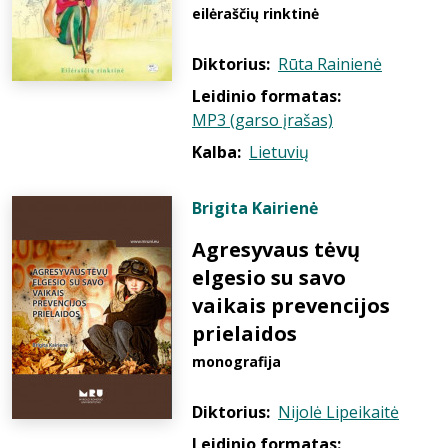
eilėraščių rinktinė
Diktorius:
Rūta Rainienė
Leidinio formatas:
MP3 (garso įrašas)
Kalba:
Lietuvių
Brigita Kairienė
Agresyvaus tėvų
elgesio su savo
vaikais prevencijos
prielaidos
monografija
Diktorius:
Nijolė Lipeikaitė
Leidinio formatas: