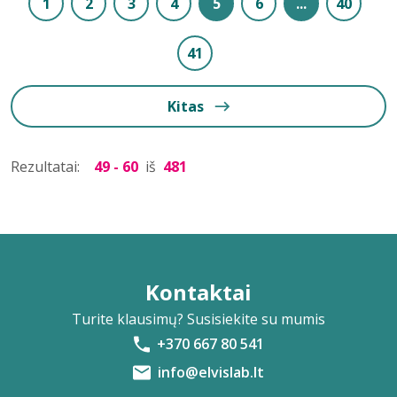
1
2
3
4
5
6
...
40
41
Kitas
Rezultatai:
49 - 60
iš
481
Kontaktai
Turite klausimų? Susisiekite su mumis
+370 667 80 541
info@elvislab.lt