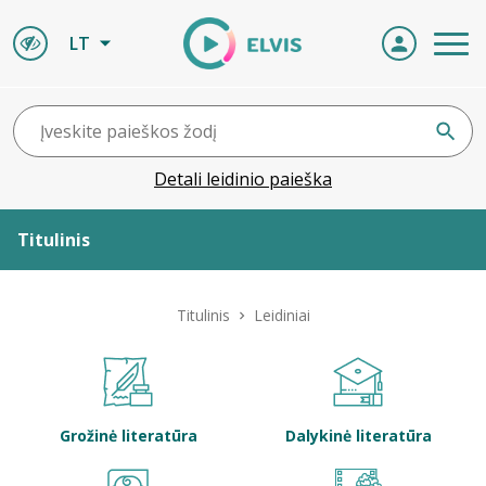
LT
Detali leidinio paieška
Titulinis
Apie ELVIS
Titulinis
Leidiniai
Leidiniai
ELVIS atvyksta
Grožinė literatūra
Dalykinė literatūra
Naujienos