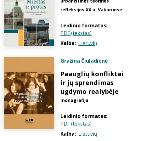
urbanistinės teorinės
refleksijos XX a. Vakaruose
Leidinio formatas:
PDF (tekstas)
Kalba:
Lietuvių
Gražina Čiuladienė
Paauglių konfliktai
ir jų sprendimas
ugdymo realybėje
monografija
Leidinio formatas:
PDF (tekstas)
Kalba:
Lietuvių