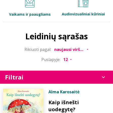
Bibliotekoms
Audiovizualiniai kūriniai
Vaikams ir paaugliams
D.U.K.
Leidinių sąrašas
+370 667 80 541
Rikiuoti pagal:
info@elvislab.lt
Puslapyje:
Filtrai
Alma Karosaitė
Kaip išnešti
uodegytę?