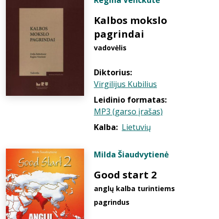
Regina Venckutė
Kalbos mokslo
pagrindai
vadovėlis
Diktorius:
Virgilijus Kubilius
Leidinio formatas:
MP3 (garso įrašas)
Kalba:
Lietuvių
Milda Šiaudvytienė
Good start 2
anglų kalba turintiems
pagrindus