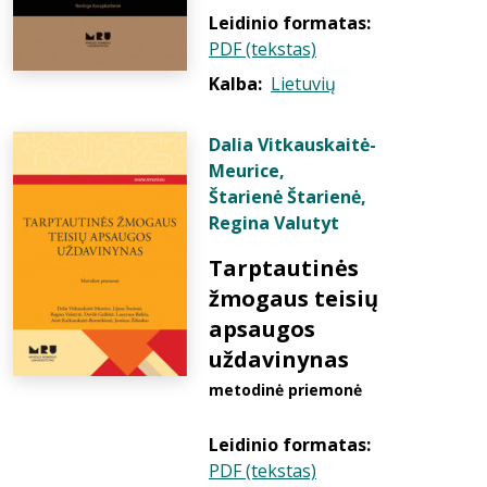
Leidinio formatas:
PDF (tekstas)
Kalba:
Lietuvių
Dalia Vitkauskaitė-
Meurice
,
Štarienė Štarienė
,
Regina Valutyt
Tarptautinės
žmogaus teisių
apsaugos
uždavinynas
metodinė priemonė
Leidinio formatas:
PDF (tekstas)