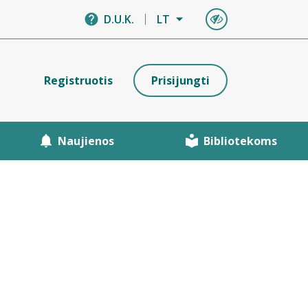
D.U.K.
LT
Registruotis
Prisijungti
Naujienos
Bibliotekoms