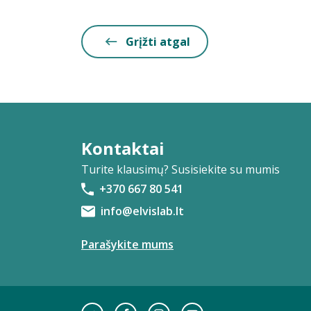
Grįžti atgal
Kontaktai
Turite klausimų? Susisiekite su mumis
+370 667 80 541
info@elvislab.lt
Parašykite mums