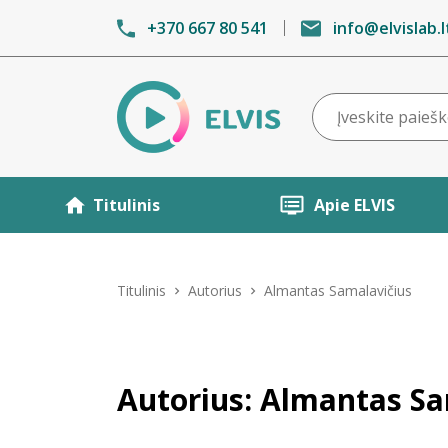
+370 667 80 541
info@elvislab.l
Titulinis
Apie ELVIS
Titulinis
Autorius
Almantas Samalavičius
Autorius: Almantas Sa