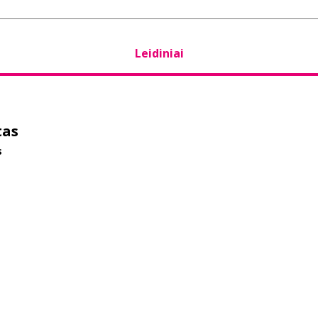
Leidiniai
tas
s