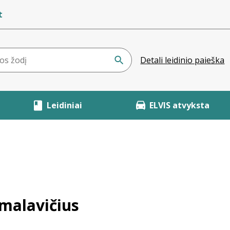
t
Detali leidinio paieška
Leidiniai
ELVIS atvyksta
malavičius