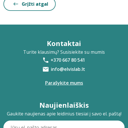
Grįžti atgal
Kontaktai
Turite klausimų? Susisiekite su mumis
+370 667 80 541
info@elvislab.lt
Parašykite mums
Naujienlaiškis
Gaukite naujienas apie leidinius tiesiai į savo el. paštą!