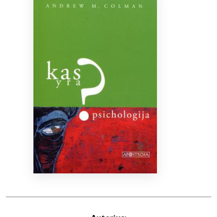
Bibliotekoms
D.U.K.
+370 667 80 541
info@elvislab.lt