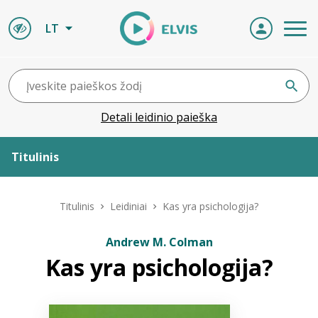
LT
Detali leidinio paieška
Titulinis
Apie ELVIS
Titulinis
Leidiniai
Kas yra psichologija?
Leidiniai
Andrew M. Colman
Kas yra psichologija?
ELVIS atvyksta
Naujienos