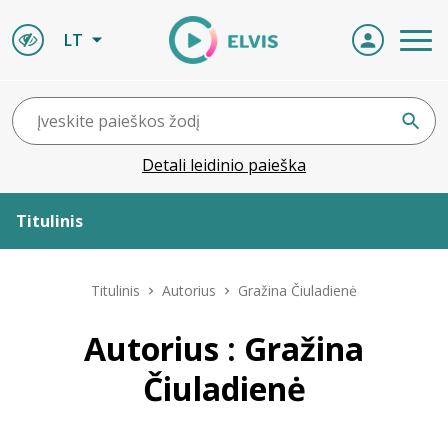
LT
Detali leidinio paieška
Titulinis
Apie ELVIS
Titulinis
Autorius
Gražina Čiuladienė
Leidiniai
Autorius : Gražina
Čiuladienė
ELVIS atvyksta
Naujienos