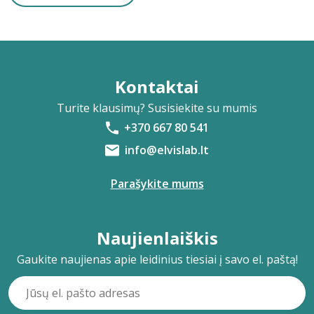
Kontaktai
Turite klausimų? Susisiekite su mumis
+370 667 80 541
info@elvislab.lt
Parašykite mums
Naujienlaiškis
Gaukite naujienas apie leidinius tiesiai į savo el. paštą!