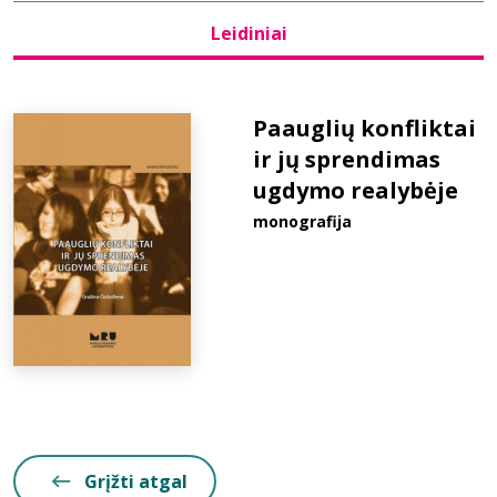
Leidiniai
Bibliotekoms
D.U.K.
Paauglių konfliktai
ir jų sprendimas
ugdymo realybėje
+370 667 80 541
monografija
info@elvislab.lt
Grįžti atgal