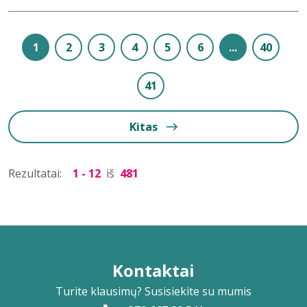
1
2
3
4
5
6
...
40
41
Kitas
Rezultatai:
1 - 12
iš
481
Kontaktai
Turite klausimų? Susisiekite su mumis