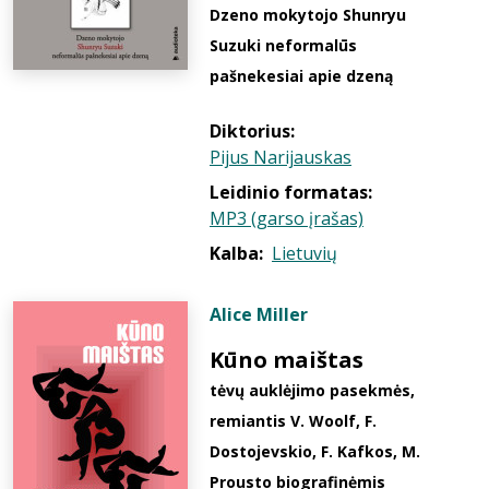
Dzeno mokytojo Shunryu
Suzuki neformalūs
pašnekesiai apie dzeną
Diktorius:
Pijus Narijauskas
Leidinio formatas:
MP3 (garso įrašas)
Kalba:
Lietuvių
Alice Miller
Kūno maištas
tėvų auklėjimo pasekmės,
remiantis V. Woolf, F.
Dostojevskio, F. Kafkos, M.
Prousto biografinėmis