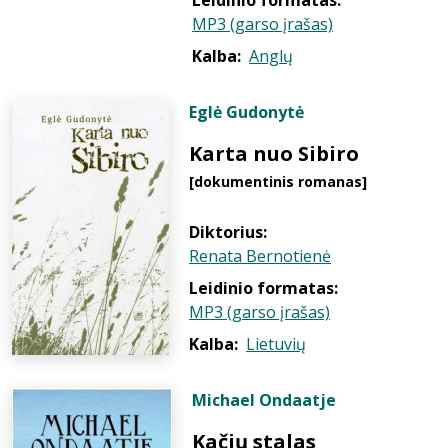
Leidinio formatas:
MP3 (garso įrašas)
Kalba:
Anglų
Eglė Gudonytė
Karta nuo Sibiro
[dokumentinis romanas]
Diktorius:
Renata Bernotienė
Leidinio formatas:
MP3 (garso įrašas)
Kalba:
Lietuvių
Michael Ondaatje
Kačių stalas