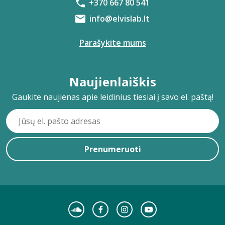
+370 667 80 541
info@elvislab.lt
Parašykite mums
Naujienlaiškis
Gaukite naujienas apie leidinius tiesiai į savo el. paštą!
Prenumeruoti