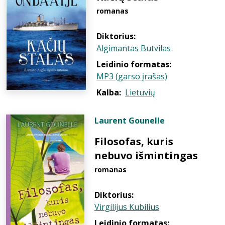
romanas
Diktorius:
Algimantas Butvilas
Leidinio formatas:
MP3 (garso įrašas)
Kalba:
Lietuvių
Laurent Gounelle
Filosofas, kuris
nebuvo išmintingas
romanas
Diktorius:
Virgilijus Kubilius
Leidinio formatas: