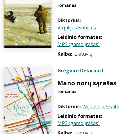
romanas
Diktorius:
Virgilijus Kubilius
Leidinio formatas:
MP3 (garso įrašas)
Kalba:
Lietuvių
Grégoire Delacourt
Mano norų sąrašas
romanas
Diktorius:
Nijolė Lipeikaitė
Leidinio formatas:
MP3 (garso įrašas)
Kalba:
Lietuvių