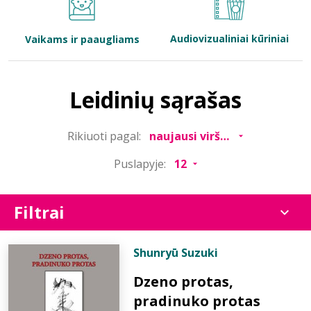
Bibliotekoms
Audiovizualiniai kūriniai
Vaikams ir paaugliams
D.U.K.
Leidinių sąrašas
+370 667 80 541
Rikiuoti pagal:
info@elvislab.lt
Puslapyje:
Filtrai
Shunryū Suzuki
Dzeno protas,
pradinuko protas