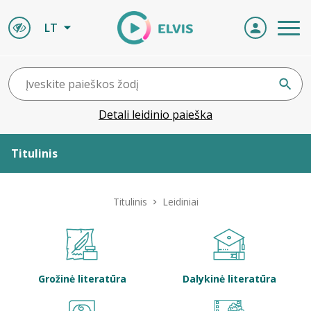
LT
Detali leidinio paieška
Titulinis
Apie ELVIS
Titulinis
Leidiniai
Leidiniai
ELVIS atvyksta
Grožinė literatūra
Dalykinė literatūra
Naujienos