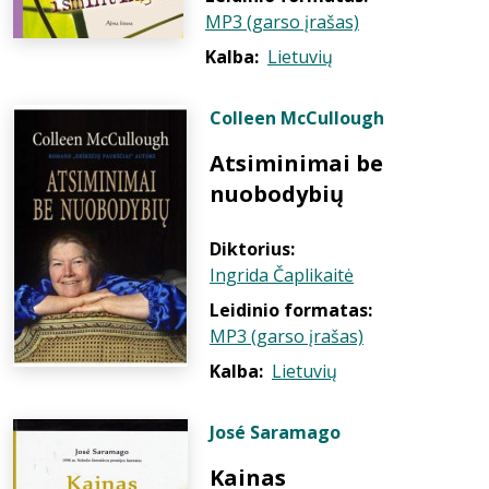
MP3 (garso įrašas)
Kalba:
Lietuvių
Colleen McCullough
Atsiminimai be
nuobodybių
Diktorius:
Ingrida Čaplikaitė
Leidinio formatas:
MP3 (garso įrašas)
Kalba:
Lietuvių
José Saramago
Kainas