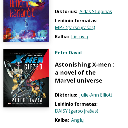
Diktorius:
Aldas Stulpinas
Leidinio formatas:
MP3 (garso įrašas)
Kalba:
Lietuvių
Peter David
Astonishing X-men :
a novel of the
Marvel universe
Diktorius:
Julie-Ann Elliott
Leidinio formatas:
DAISY (garso įrašas)
Kalba:
Anglų