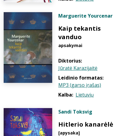
Marguerite Yourcenar
Kaip tekantis
vanduo
apsakymai
Diktorius:
Jūratė Karazijaitė
Leidinio formatas:
MP3 (garso įrašas)
Kalba:
Lietuvių
Sandi Toksvig
Hitlerio kanarėlė
[apysaka]