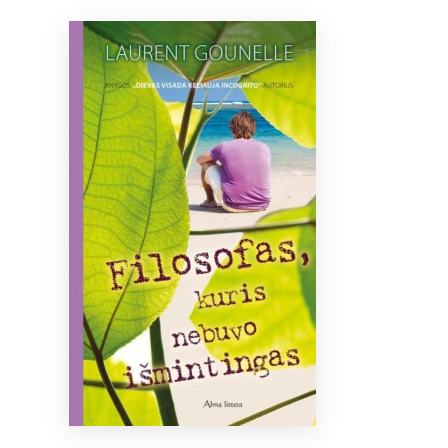
Bibliotekoms
D.U.K.
+370 667 80 541
info@elvislab.lt