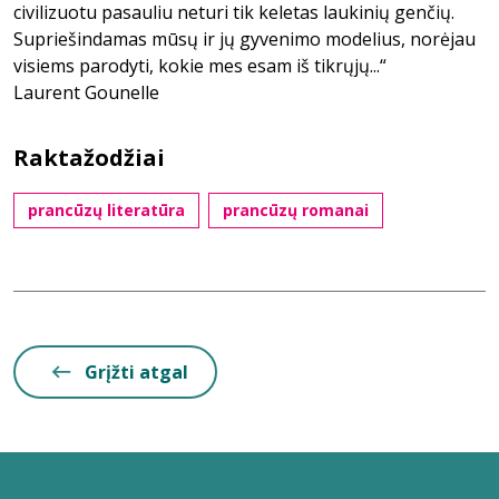
civilizuotu pasauliu neturi tik keletas laukinių genčių.
Supriešindamas mūsų ir jų gyvenimo modelius, norėjau
visiems parodyti, kokie mes esam iš tikrųjų...“
Laurent Gounelle
Raktažodžiai
prancūzų literatūra
prancūzų romanai
Grįžti atgal