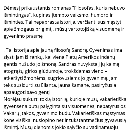
Dėmesį prikaustantis romanas "Filosofas, kuris nebuvo
išmintingas", kupinas įtempto veiksmo, humoro ir
išminties. Tai nepaprasta istorija, verčianti susimąstyti
apie žmogaus prigimtį, mūsų vartotojišką visuomenę ir
gyvenimo prasmę.
„Tai istorija apie jauną filosofą Sandrą. Gyvenimas ima
slysti jam iš rankų, kai viena Pietų Amerikos indėnų
gentis nužudo jo žmoną. Sandras nuvyksta į jų kaimą
atogrąžų girios glūdumoje, trokšdamas vieno –
atkeršyti žmonėms, sugriovusiems jo gyvenimą. Jam
teks susidurti su Elianta, jauna šamane, pasiryžusia
apsaugoti savo gentį.
Norėjau sukurti tokią istoriją, kurioje mūsų vakarietiška
gyvensena būtų palyginta su visuomenės, nepatyrusios
Vakarų įtakos, gyvenimo būdu. Vakarietiškas mąstymas
kone visiškai nuslopino net ir tūkstantmečius gyvavusią
išmintį. Mūsų dienomis jokio sąlyčio su vadinamuoju