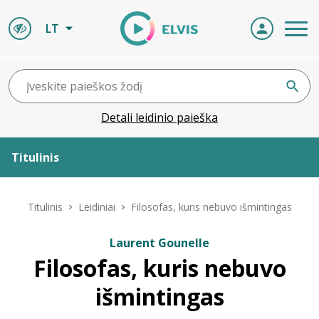
LT
Detali leidinio paieška
Titulinis
Apie ELVIS
Titulinis
Leidiniai
Filosofas, kuris nebuvo išmintingas
Leidiniai
Laurent Gounelle
Filosofas, kuris nebuvo
ELVIS atvyksta
išmintingas
Naujienos