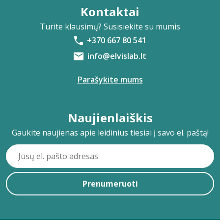
Kontaktai
Turite klausimų? Susisiekite su mumis
+370 667 80 541
info@elvislab.lt
Parašykite mums
Naujienlaiškis
Gaukite naujienas apie leidinius tiesiai į savo el. paštą!
Prenumeruoti