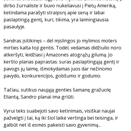
dirbo žurnaliste ir buvo nukeliavusi į Pietų Ameriką,
ketindama parašyti straipsnį apie seną ir labai
paslaptingą gentį, kuri, tikima, yra laimingiausia
pasaulyje.
Sandras įsitikinęs – dėl mįslingos jo mylimos moters
mirties kalta toji gentis. Todėl, vedamas didžiulio noro
atkeršyti, leidžiasi į Amazonės atogrąžų gilumą. Jo
keršto planas paprastas: suras paslaptingąją gentį ir
pavogs jų laimę, išmokydamas juos dar nežinomo
pavydo, konkurencijos, gobšumo ir godumo.
Tačiau, sutikus naująją genties šamanę gražuolę
Eliantą, Sandro planai ima griūti.
Vyrui teks suabejoti savo ketinimais, visiškai naujai
pažvelgti į tai, ką iki šiol laikė vertinga bei teisinga, ir
galbūt net iš esmės pakeisti savo gyvenimą...